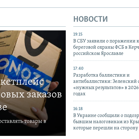
НОВОСТИ
19:15
В СБУ заявили о поражении 
береговой охраны ФСБ в Керч
российском Ярославле
17:40
Разработка баллистики и
ркетплейс
антибаллистики: Зеленский
«нужных результатов» в 2026
овых заказов
годах
ве
16:18
В Украине сообщили о подоз
ставлять товары в
бывшим налоговикам из Кры
которые перешли на сторону