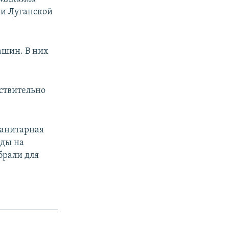
 и Луганской
ашин. В них
йствительно
манитарная
жды на
брали для