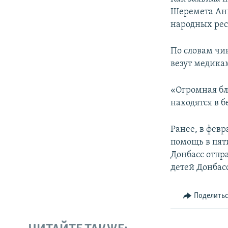
ПОБЕДИТЕЛЕЙ НЕ СУДЯТ?
Шеремета Анн
КРЫМ.НЕПОКОРЕННЫЙ
народных рес
ELIFBE
По словам чи
УКРАИНСКАЯ ПРОБЛЕМА КРЫМА
везут медика
«Огромная бл
находятся в 
Ранее, в фев
помощь в пят
Донбасс отпр
детей Донбасс
Поделить