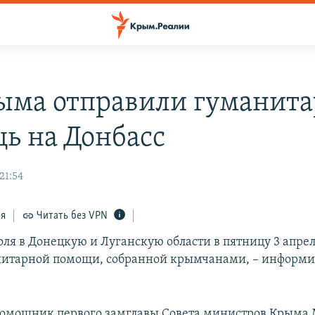
ыма отправили гуманит
ь на Донбасс
21:54
ся
Читать без VPN
ля в Донецкую и Луганскую области в пятницу 3 апре
нитарной помощи, собранной крымчанами, – информ
помощник первого замглавы Совета министров Крыма