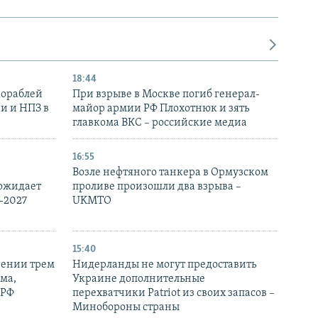
18:44
кораблей
При взрыве в Москве погиб генерал-
и и НПЗ в
майор армии РФ Плохотнюк и зять
главкома ВКС – российские медиа
16:55
Возле нефтяного танкера в Ормузском
 ожидает
проливе произошли два взрыва –
-2027
UKMTO
15:40
рении трем
Нидерланды не могут предоставить
ма,
Украине дополнительные
 РФ
перехватчики Patriot из своих запасов –
Минобороны страны