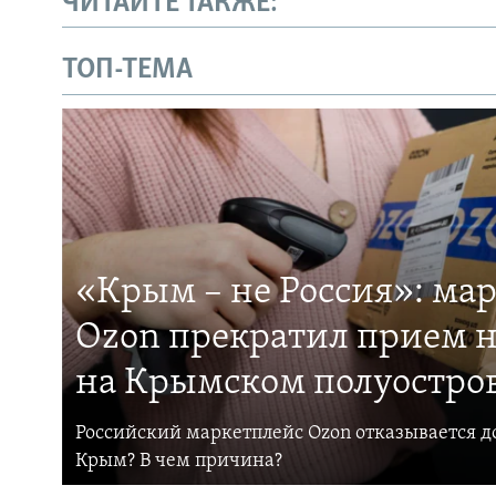
ЧИТАЙТЕ ТАКЖЕ:
ТОП-ТЕМА
«Крым – не Россия»: ма
Ozon прекратил прием н
на Крымском полуостро
Российский маркетплейс Ozon отказывается до
Крым? В чем причина?