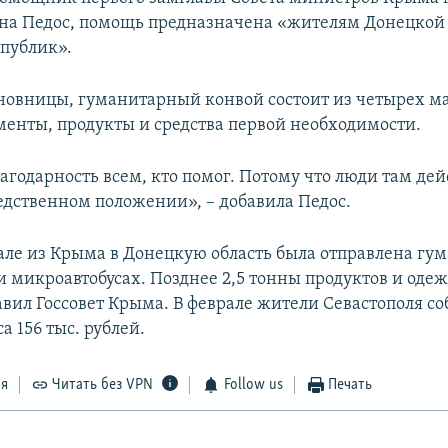
а Педос, помощь предназначена «жителям Донецкой
публик».
новницы, гуманитарный конвой состоит из четырех м
менты, продукты и средства первой необходимости.
агодарность всем, кто помог. Потому что люди там де
бедственном положении», – добавила Педос.
рале из Крыма в Донецкую область была отправлена гу
и микроавтобусах. Позднее 2,5 тонны продуктов и оде
авил Госсовет Крыма. В феврале жители Севастополя со
а 156 тыс. рублей.
ся
Читать без VPN
Follow us
Печать