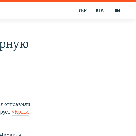
УКР
КТА
арную
ля отправили
ирует
«Крым
 Михаила