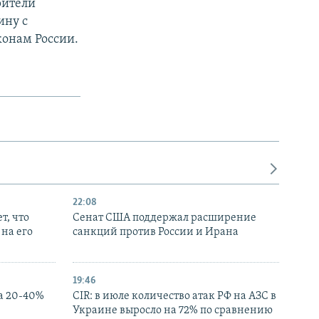
рители
ину с
конам России.
22:08
т, что
Сенат США поддержал расширение
на его
санкций против России и Ирана
19:46
а 20-40%
CIR: в июле количество атак РФ на АЗС в
Украине выросло на 72% по сравнению