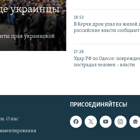
где украинцы
18:53
В Керчи дрон упал на жилой 
российские власти сообщают
щиты прав украинской
17:28
Удар РФ по Одессе: поврежде
пострадал человек – власти
ПРИСОЕДИНЯЙТЕСЬ!
и. О нас
омментирования