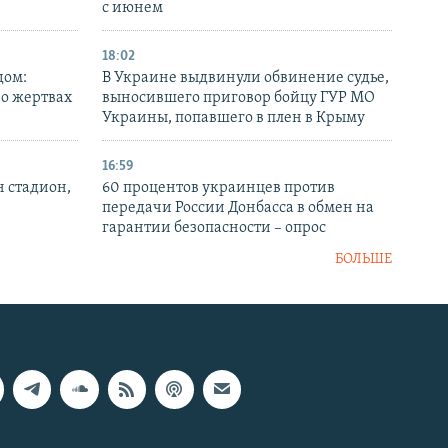
с июнем
18:02
дом:
В Украине выдвинули обвинение судье,
 о жертвах
выносившего приговор бойцу ГУР МО
Украины, попавшего в плен в Крыму
16:59
н стадион,
60 процентов украинцев против
передачи России Донбасса в обмен на
гарантии безопасности – опрос
БОЛЬШЕ