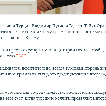
оссии и Турции Владимир Путин и Реджеп Тайип Эрдо
азговоре затрагивали тему крымскотатарского телека
о вещание в Крыму.
казал пресс-секретарь Путина Дмитрий Песков, сообща
гентство
ТАСС
.
поминался, действительно, всегда турецкая сторона ж
 жизнью крымских татар, это традиционный интерес»,
что «российская сторона предоставляет исчерпывающ
а этот счет, когда турецкие коллеги проявляют интере