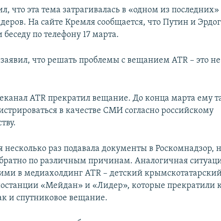
ил, что эта тема затрагивалась в «одном из последних
идеров. На сайте Кремля сообщается, что Путин и Эрдо
 беседу по телефону 17 марта.
 заявил, что решать проблемы с вещанием ATR – это н
леканал ATR прекратил вещание. До конца марта ему т
гистрироваться в качестве СМИ согласно российскому
тву.
 несколько раз подавала документы в Роскомнадзор, н
братно по различным причинам. Аналогичная ситуаци
ми в медиахолдинг ATR – детский крымскотатарский
иостанции «Мейдан» и «Лидер», которые прекратили 
так и спутниковое вещание.