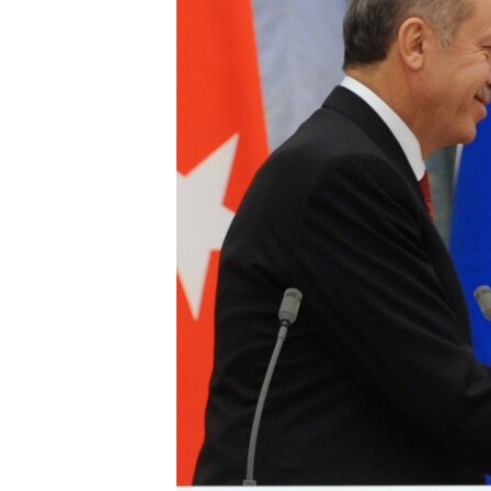
ПОБЕДИТЕЛЕЙ НЕ СУДЯТ?
КРЫМ.НЕПОКОРЕННЫЙ
ELIFBE
УКРАИНСКАЯ ПРОБЛЕМА КРЫМА