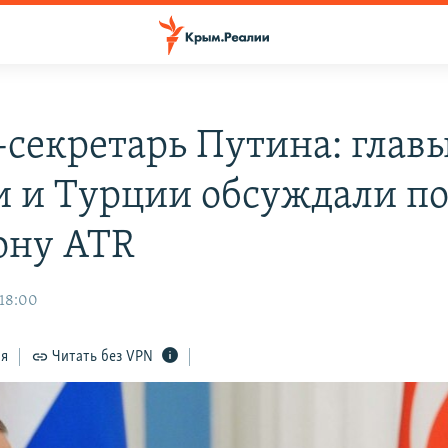
-секретарь Путина: глав
и и Турции обсуждали п
ону ATR
 18:00
ся
Читать без VPN