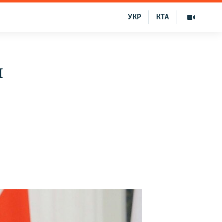
УКР
КТА
ы
о