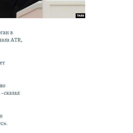
ган в
нала АTR,
ет
иво
 –сказал
ую
с».