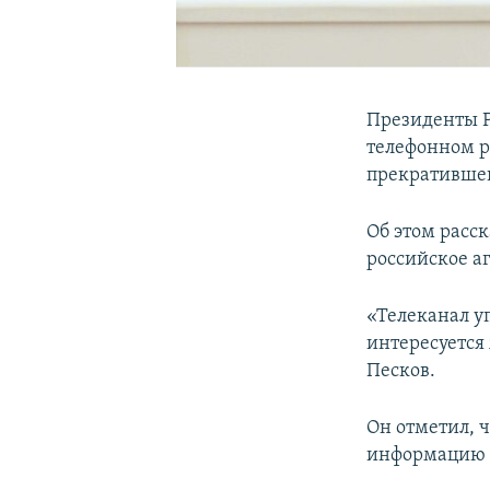
Президенты Р
телефонном р
прекратившег
Об этом расс
российское а
«Телеканал у
интересуется
Песков.
Он отметил, 
информацию н