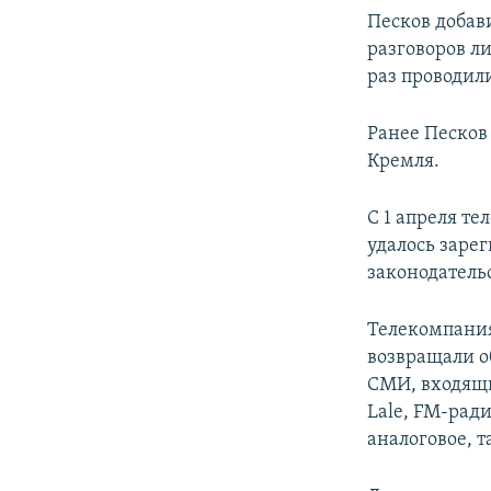
Песков добав
разговоров л
раз проводили
Ранее Песков
Кремля.
С 1 апреля те
удалось заре
законодательс
Телекомпания
возвращали о
СМИ, входящи
Lale, FM-рад
аналоговое, 