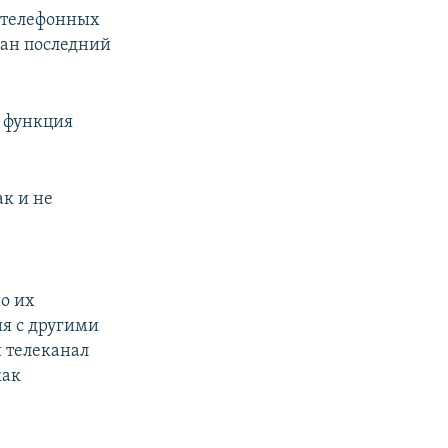
» телефонных
ган последний
е функция
ак и не
о их
я с другими
 телеканал
как