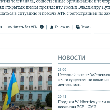
лектив телеканала, общественные организации и телез
яд открытых писем президенту России Владимиру Пут
шаться в ситуацию и помочь ATR с регистрацией по за
ся
Читать без VPN
Follow us
Печать
НОВОСТИ
23:00
Нефтяной гигант ОАЭ заявляе
атаки существенно повлияли 
деятельность
20:41
Продажи Wildberries упали н
после атак ВСУ – СМИ