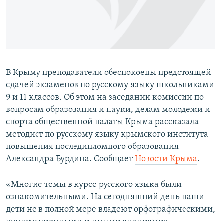
ПРИСОЕДИНЯЙТЕСЬ!
ПОБЕДИТЕЛЕЙ НЕ СУДЯТ?
КРЫМ.НЕПОКОРЕННЫЙ
ELIFBE
УКРАИНСКАЯ ПРОБЛЕМА КРЫМА
В Крыму преподаватели обеспокоены предстоящей
Все сайты RFE/RL
сдачей экзаменов по русскому языку школьниками
9 и 11 классов. Об этом на заседании комиссии по
вопросам образования и науки, делам молодежи и
спорта общественной палаты Крыма рассказала
методист по русскому языку крымского института
повышения последипломного образования
Александра Бурдина. Сообщает
Новости Крыма
.
«Многие темы в курсе русского языка были
ознакомительными. На сегодняшний день наши
дети не в полной мере владеют орфографическими,