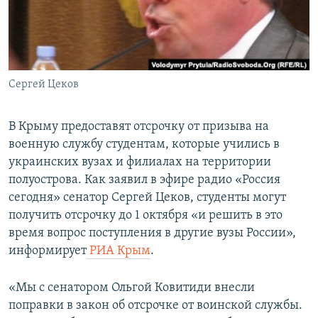
ПРИСОЕДИНЯЙТЕСЬ!
ПОБЕДИТЕЛЕЙ НЕ СУДЯТ?
КРЫМ.НЕПОКОРЕННЫЙ
ELIFBE
Сергей Цеков
УКРАИНСКАЯ ПРОБЛЕМА КРЫМА
Все сайты RFE/RL
В Крыму предоставят отсрочку от призыва на
военную службу студентам, которые учились в
украинских вузах и филиалах на территории
полуострова. Как заявил в эфире радио «Россия
сегодня» сенатор Сергей Цеков, студенты могут
получить отсрочку до 1 октября «и решить в это
время вопрос поступления в другие вузы России»,
информирует
РИА Крым
.
«Мы с сенатором Ольгой Ковитиди внесли
поправки в закон об отсрочке от воинской службы.