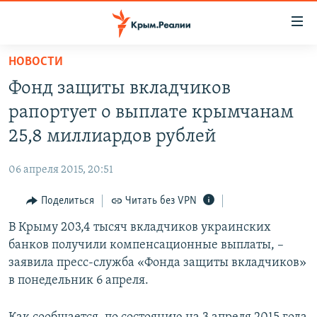
Доступность
ссылки
Вернуться
НОВОСТИ
к
НОВОСТИ
Фонд защиты вкладчиков
основному
СПЕЦПРОЕКТЫ
содержанию
рапортует о выплате крымчанам
ВОДА
Вернутся
ГРУЗ 200
25,8 миллиардов рублей
к
ИСТОРИЯ
КАРТА ВОЕННЫХ ОБЪЕКТОВ КРЫМА
главной
06 апреля 2015, 20:51
ЕЩЕ
11 ЛЕТ ОККУПАЦИИ КРЫМА. 11 ИСТОРИЙ СОПРОТИВЛЕНИЯ
навигации
Вернутся
Поделиться
Читать без VPN
РАДІО СВОБОДА
ИНТЕРАКТИВ
к
В Крыму 203,4 тысяч вкладчиков украинских
КАК ОБОЙТИ БЛОКИРОВКУ
ИНФОГРАФИКА
поиску
банков получили компенсационные выплаты, –
ТЕЛЕПРОЕКТ КРЫМ.РЕАЛИИ
заявила пресс-служба «Фонда защиты вкладчиков»
Українською
в понедельник 6 апреля.
СОВЕТЫ ПРАВОЗАЩИТНИКОВ
Qırımtatar
ПРОПАВШИЕ БЕЗ ВЕСТИ