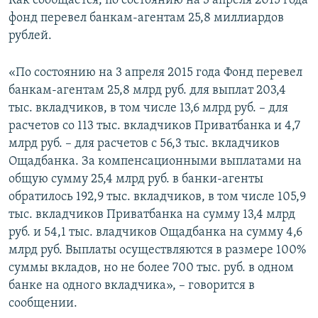
Как сообщается, по состоянию на 3 апреля 2015 года
ПРИСОЕДИНЯЙТЕСЬ!
ПОБЕДИТЕЛЕЙ НЕ СУДЯТ?
фонд перевел банкам-агентам 25,8 миллиардов
рублей.
КРЫМ.НЕПОКОРЕННЫЙ
ELIFBE
«По состоянию на 3 апреля 2015 года Фонд перевел
банкам-агентам 25,8 млрд руб. для выплат 203,4
УКРАИНСКАЯ ПРОБЛЕМА КРЫМА
тыс. вкладчиков, в том числе 13,6 млрд руб. – для
Все сайты RFE/RL
расчетов со 113 тыс. вкладчиков Приватбанка и 4,7
млрд руб. – для расчетов с 56,3 тыс. вкладчиков
Ощадбанка. За компенсационными выплатами на
общую сумму 25,4 млрд руб. в банки-агенты
обратилось 192,9 тыс. вкладчиков, в том числе 105,9
тыс. вкладчиков Приватбанка на сумму 13,4 млрд
руб. и 54,1 тыс. владчиков Ощадбанка на сумму 4,6
млрд руб. Выплаты осуществляются в размере 100%
суммы вкладов, но не более 700 тыс. руб. в одном
банке на одного вкладчика», – говорится в
сообщении.