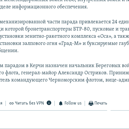
тделе информационного обеспечения.
 механизированной части парада привлекается 24 ед
ди которой бронетранспортеры БТР-80, пусковые и тра
становки зенитно-ракетного комплекса «Оса», а так
становки залпового огня «Град-M» и буксируемые гауб
общении.
парадом в Керчи назначен начальник Береговых во
о флота, генерал-майор Александр Остриков. Приним
итель командующего Черноморским флотом, вице-адм
ся
Читать без VPN
Follow us
Печать