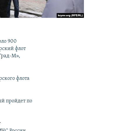
оло 900
рский флот
«Град-M»,
рского флота
ый пройдет по
т
МЧС России,