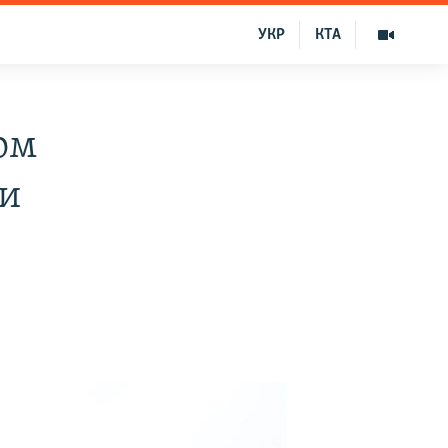
УКР
КТА
ом
 и