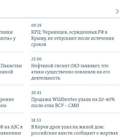
09:29
отники
КРЦ: Украинцев, осужденных РФ в
лота» у
Крыму, не отпускают после истечения
сроков
23:00
и Пакистан
Нефтяной гигант ОАЭ заявляет, что
аимной
атаки существенно повлияли на его
деятельность
20:41
ирение
Продажи Wildberries упали на 20-40%
ана
после атак ВСУ – СМИ
18:53
РФ на АЗС в
В Керчи дрон упал на жилой дом:
сравнению
российские власти сообщают о жертвах