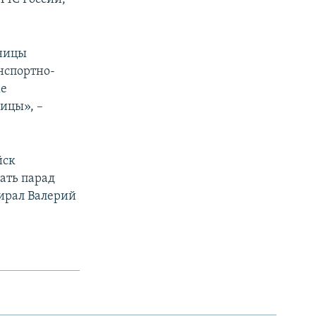
иницы
нспортно-
же
ицы», –
йск
ать парад
ирал Валерий