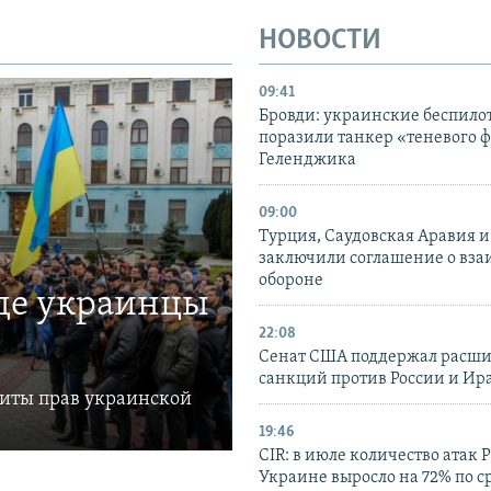
НОВОСТИ
09:41
Бровди: украинские беспил
поразили танкер «теневого ф
Геленджика
09:00
Турция, Саудовская Аравия 
заключили соглашение о вз
обороне
где украинцы
22:08
Сенат США поддержал расш
санкций против России и Ир
щиты прав украинской
19:46
CIR: в июле количество атак 
Украине выросло на 72% по 