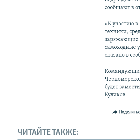
сообщают в о
«К участию в
техники, сре
заряжающие у
самоходные у
сказано в со
Командующим 
Черноморског
будет замест
Куликов.
Поделить
ЧИТАЙТЕ ТАКЖЕ: