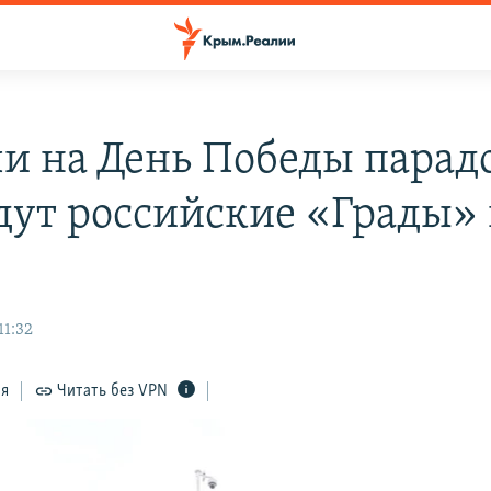
чи на День Победы парад
дут российские «Грады»
11:32
ся
Читать без VPN