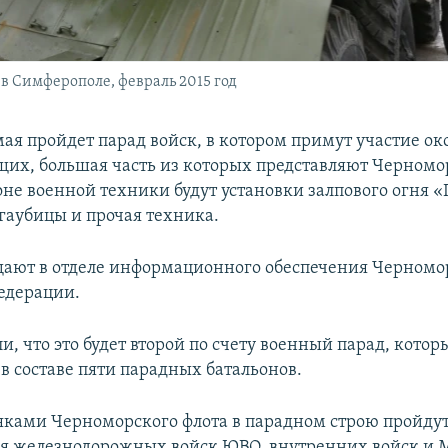
в Симферополе, февраль 2015 год
мая пройдет парад войск, в котором примут участие ок
их, большая часть из которых представляют Черномо
оне военной техники будут установки залпового огня 
гаубицы и прочая техника.
щают в отделе информационного обеспечения Черномо
едерации.
и, что это будет второй по счету военный парад, котор
в составе пяти парадных батальонов.
яками Черноморского флота в парадном строю пройду
я железнодорожных войск ЮВО, внутренних войск и 