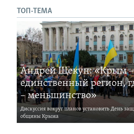
ТОП-ТЕМА
Андрей Щекун: «Крым –
единственный регион, 
– меньшинство»
Дискуссия вокруг планов установить День за
общины Крыма