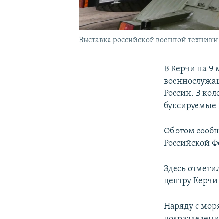
Выставка российской военной техники 
В Керчи на 9 
военнослужащ
России. В кол
буксируемые 
Об этом сооб
Российской Ф
Здесь отметил
центру Керчи 
Наряду с мор
подразделени