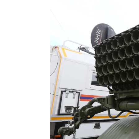
ПОБЕДИТЕЛЕЙ НЕ СУДЯТ?
КРЫМ.НЕПОКОРЕННЫЙ
ELIFBE
УКРАИНСКАЯ ПРОБЛЕМА КРЫМА