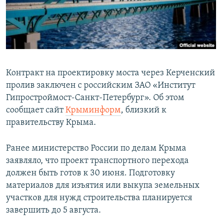
ПРИСОЕДИНЯЙТЕСЬ!
ПОБЕДИТЕЛЕЙ НЕ СУДЯТ?
КРЫМ.НЕПОКОРЕННЫЙ
ELIFBE
УКРАИНСКАЯ ПРОБЛЕМА КРЫМА
Контракт на проектировку моста через Керченский
Все сайты RFE/RL
пролив заключен с российским ЗАО «Институт
Гипростроймост-Санкт-Петербург». Об этом
сообщает сайт
Крыминформ
, близкий к
правительству Крыма.
Ранее министерство России по делам Крыма
заявляло, что проект транспортного перехода
должен быть готов к 30 июня. Подготовку
материалов для изъятия или выкупа земельных
участков для нужд строительства планируется
завершить до 5 августа.