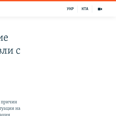
УКР
КТА
ие
вли с
з причин
туации на
щания