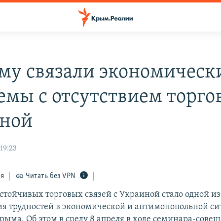
му связали экономическ
емы с отсутствием торго
ной
19:23
ся
Читать без VPN
стойчивых торговых связей с Украиной стало одной и
я трудностей в экономической и антимонопольной си
рыма. Об этом в среду 8 апреля в ходе семинара-сове