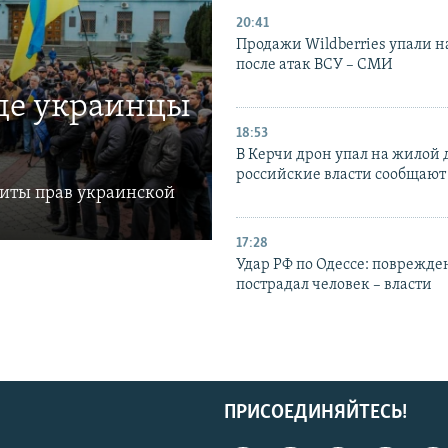
20:41
Продажи Wildberries упали н
после атак ВСУ – СМИ
где украинцы
18:53
В Керчи дрон упал на жилой 
российские власти сообщают
щиты прав украинской
17:28
Удар РФ по Одессе: поврежде
пострадал человек – власти
ПРИСОЕДИНЯЙТЕСЬ!