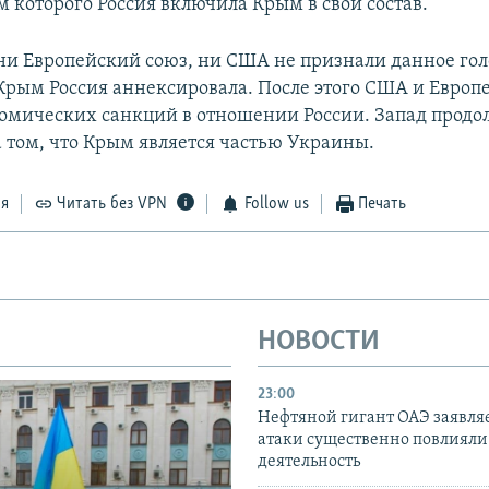
м которого Россия включила Крым в свой состав.
ни Европейский союз, ни США не признали данное гол
 Крым Россия аннексировала. После этого США и Европ
номических санкций в отношении России. Запад продо
а том, что Крым является частью Украины.
ся
Читать без VPN
Follow us
Печать
НОВОСТИ
23:00
Нефтяной гигант ОАЭ заявляе
атаки существенно повлияли 
деятельность