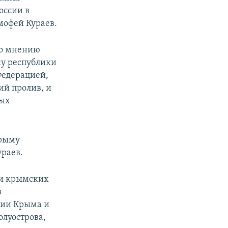
оссии в
мофей Кураев.
по мнению
ку республики
Федерацией,
ий пролив, и
ных
Крыму
ураев.
 и крымских
в
рии Крыма и
олуострова,