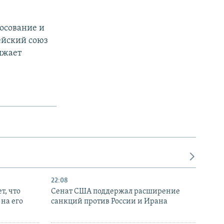
осование и
ейский союз
лжает
22:08
т, что
Сенат США поддержал расширение
на его
санкций против России и Ирана