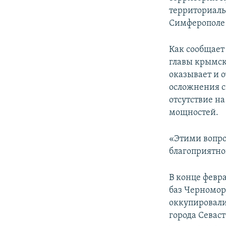
ПОБЕДИТЕЛЕЙ НЕ СУДЯТ?
территориаль
КРЫМ.НЕПОКОРЕННЫЙ
Симферополе 
ELIFBE
Как сообщает
УКРАИНСКАЯ ПРОБЛЕМА КРЫМА
главы крымск
оказывает и 
осложнения с
отсутствие н
мощностей.
«Этими вопро
благоприятно
В конце февр
баз Черномор
оккупировали
города Севас