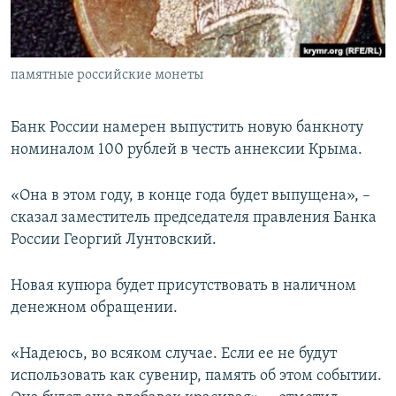
ПРИСОЕДИНЯЙТЕСЬ!
ПОБЕДИТЕЛЕЙ НЕ СУДЯТ?
КРЫМ.НЕПОКОРЕННЫЙ
памятные российские монеты
ELIFBE
УКРАИНСКАЯ ПРОБЛЕМА КРЫМА
Банк России намерен выпустить новую банкноту
Все сайты RFE/RL
номиналом 100 рублей в честь аннексии Крыма.
«Она в этом году, в конце года будет выпущена», –
сказал заместитель председателя правления Банка
России Георгий Лунтовский.
Новая купюра будет присутствовать в наличном
денежном обращении.
«Надеюсь, во всяком случае. Если ее не будут
использовать как сувенир, память об этом событии.