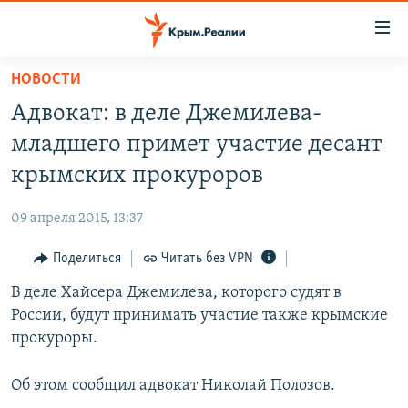
Доступность
ссылки
Вернуться
НОВОСТИ
к
НОВОСТИ
Адвокат: в деле Джемилева-
основному
СПЕЦПРОЕКТЫ
содержанию
младшего примет участие десант
ВОДА
Вернутся
ГРУЗ 200
крымских прокуроров
к
ИСТОРИЯ
КАРТА ВОЕННЫХ ОБЪЕКТОВ КРЫМА
главной
09 апреля 2015, 13:37
ЕЩЕ
11 ЛЕТ ОККУПАЦИИ КРЫМА. 11 ИСТОРИЙ СОПРОТИВЛЕНИЯ
навигации
Вернутся
Поделиться
Читать без VPN
РАДІО СВОБОДА
ИНТЕРАКТИВ
к
В деле Хайсера Джемилева, которого судят в
КАК ОБОЙТИ БЛОКИРОВКУ
ИНФОГРАФИКА
поиску
России, будут принимать участие также крымские
ТЕЛЕПРОЕКТ КРЫМ.РЕАЛИИ
прокуроры.
Українською
СОВЕТЫ ПРАВОЗАЩИТНИКОВ
Qırımtatar
Об этом сообщил адвокат Николай Полозов.
ПРОПАВШИЕ БЕЗ ВЕСТИ