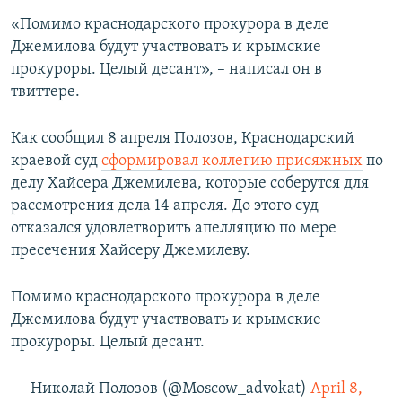
ПРИСОЕДИНЯЙТЕСЬ!
ПОБЕДИТЕЛЕЙ НЕ СУДЯТ?
«Помимо краснодарского прокурора в деле
Джемилова будут участвовать и крымские
КРЫМ.НЕПОКОРЕННЫЙ
прокуроры. Целый десант», – написал он в
ELIFBE
твиттере.
УКРАИНСКАЯ ПРОБЛЕМА КРЫМА
Все сайты RFE/RL
Как сообщил 8 апреля Полозов, Краснодарский
краевой суд
сформировал коллегию присяжных
по
делу Хайсера Джемилева, которые соберутся для
рассмотрения дела 14 апреля. До этого суд
отказался удовлетворить апелляцию по мере
пресечения Хайсеру Джемилеву.
Помимо краснодарского прокурора в деле
Джемилова будут участвовать и крымские
прокуроры. Целый десант.
— Николай Полозов (@Moscow_advokat)
April 8,