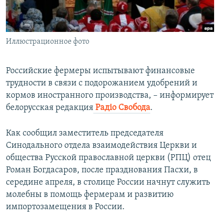
ПРИСОЕДИНЯЙТЕСЬ!
ПОБЕДИТЕЛЕЙ НЕ СУДЯТ?
КРЫМ.НЕПОКОРЕННЫЙ
Иллюстрационное фото
ELIFBE
УКРАИНСКАЯ ПРОБЛЕМА КРЫМА
Российские фермеры испытывают финансовые
Все сайты RFE/RL
трудности в связи с подорожанием удобрений и
кормов иностранного производства, – информирует
белорусская редакция
Радіо Свобода
.
Как сообщил заместитель председателя
Синодального отдела взаимодействия Церкви и
общества Русской православной церкви (РПЦ) отец
Роман Богдасаров, после празднования Пасхи, в
середине апреля, в столице России начнут служить
молебны в помощь фермерам и развитию
импортозамещения в России.