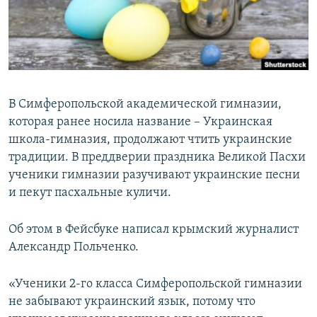
ПРИСОЕДИНЯЙТЕСЬ!
ПОБЕДИТЕЛЕЙ НЕ СУДЯТ?
КРЫМ.НЕПОКОРЕННЫЙ
ELIFBE
УКРАИНСКАЯ ПРОБЛЕМА КРЫМА
В Симферопольской академической гимназии,
Все сайты RFE/RL
которая ранее носила название – Украинская
школа-гимназия, продолжают чтить украинские
традиции. В преддверии праздника Великой Пасхи
ученики гимназии разучивают украинские песни
и пекут пасхальные куличи.
Об этом в Фейсбуке написал крымский журналист
Александр Польченко.
«Ученики 2-го класса Симферопольской гимназии
не забывают украинский язык, потому что