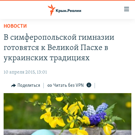
Доступность
ссылки
Вернуться
НОВОСТИ
к
НОВОСТИ
В симферопольской гимназии
основному
СПЕЦПРОЕКТЫ
содержанию
готовятся к Великой Пасхе в
ВОДА
Вернутся
ГРУЗ 200
украинских традициях
к
ИСТОРИЯ
КАРТА ВОЕННЫХ ОБЪЕКТОВ КРЫМА
главной
10 апреля 2015, 13:01
ЕЩЕ
11 ЛЕТ ОККУПАЦИИ КРЫМА. 11 ИСТОРИЙ СОПРОТИВЛЕНИЯ
навигации
Вернутся
Поделиться
Читать без VPN
РАДІО СВОБОДА
ИНТЕРАКТИВ
к
КАК ОБОЙТИ БЛОКИРОВКУ
ИНФОГРАФИКА
поиску
ТЕЛЕПРОЕКТ КРЫМ.РЕАЛИИ
Українською
СОВЕТЫ ПРАВОЗАЩИТНИКОВ
Qırımtatar
ПРОПАВШИЕ БЕЗ ВЕСТИ