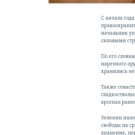
С начала год
правоохранит
начальник уп
силовыми стр
По его слова
нарезного ор
хранились не
Также севаст
гладкоствольн
арсенал ране
Зеленин напо
свободы на ср
хранение, пе