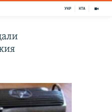
УКР
КТА
дали
жия