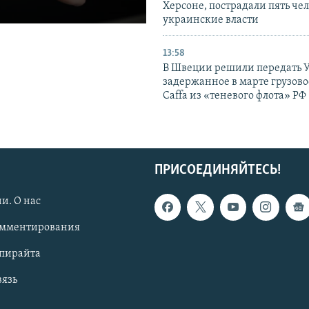
Херсоне, пострадали пять чел
украинские власти
13:58
В Швеции решили передать 
задержанное в марте грузово
Caffa из «теневого флота» РФ
ПРИСОЕДИНЯЙТЕСЬ!
и. О нас
омментирования
опирайта
вязь