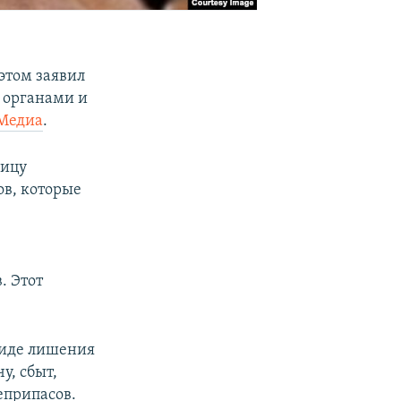
этом заявил
 органами и
Медиа
.
ницу
ов, которые
. Этот
виде лишения
у, сбыт,
еприпасов.