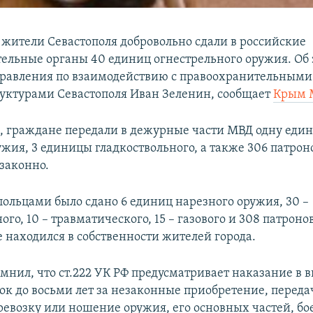
а жители Севастополя добровольно сдали в российские
ельные органы 40 единиц огнестрельного оружия. Об 
равления по взаимодействию с правоохранительными
уктурами Севастополя Иван Зеленин, сообщает
Крым 
м, граждане передали в дежурные части МВД одну еди
ужия, 3 единицы гладкоствольного, а также 306 патрон
законно.
польцами было сдано 6 единиц нарезного оружия, 30 –
ого, 10 – травматического, 15 – газового и 308 патронов
е находился в собственности жителей города.
мнил, что ст.222 УК РФ предусматривает наказание в 
ок до восьми лет за незаконные приобретение, передач
ревозку или ношение оружия, его основных частей, бо