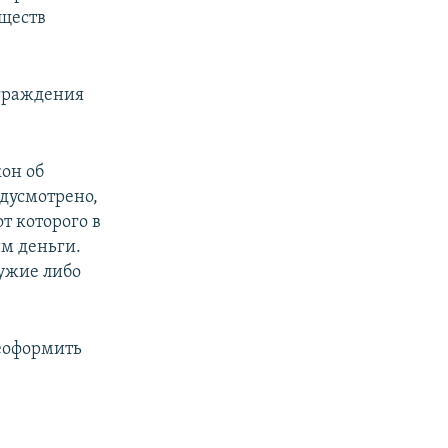
еществ
аграждения
кон об
едусмотрено,
т которого в
им деньги.
ужие либо
реоформить