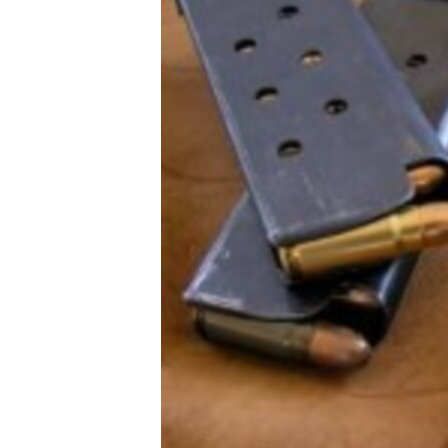
ПОБЕДИТЕЛЕЙ НЕ СУДЯТ?
КРЫМ.НЕПОКОРЕННЫЙ
ELIFBE
УКРАИНСКАЯ ПРОБЛЕМА КРЫМА