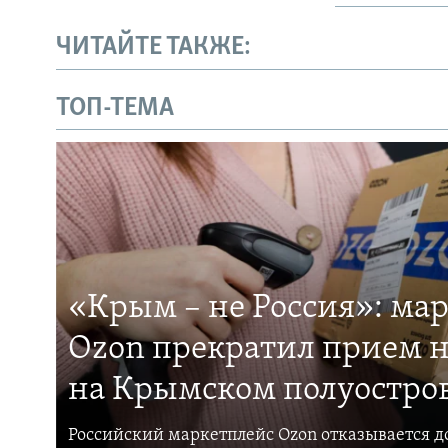
ЧИТАЙТЕ ТАКЖЕ:
ТОП-ТЕМА
«Крым – не Россия»: ма
Ozon прекратил прием н
на Крымском полуостро
Российский маркетплейс Ozon отказывается до