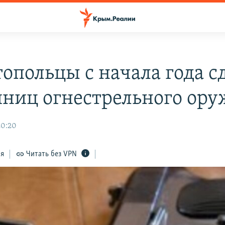
топольцы с начала года с
иниц огнестрельного ору
20:20
ся
Читать без VPN