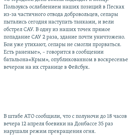
ПРИСОЕДИНЯЙТЕСЬ!
ПОБЕДИТЕЛЕЙ НЕ СУДЯТ?
Пользуясь ослаблением наших позиций в Песках
из-за частичного отвода добровольцев, сепары
КРЫМ.НЕПОКОРЕННЫЙ
пытались сегодня наступать танками, и вели
ELIFBE
обстрел САУ. В одну из наших точек прямое
попадание САУ 2 раза, здание почти уничтожено.
УКРАИНСКАЯ ПРОБЛЕМА КРЫМА
Бои уже утихают, сепары не смогли прорваться.
Все сайты RFE/RL
Есть раненые», – говорится в сообщении
батальона«Крым», опубликованном в воскресенье
вечером на их странице в Фейсбук.
В штабе АТО сообщили, что с полуночи до 18 часов
вечера 12 апреля боевики на Донбассе 35 раз
нарушали режим прекращения огня.