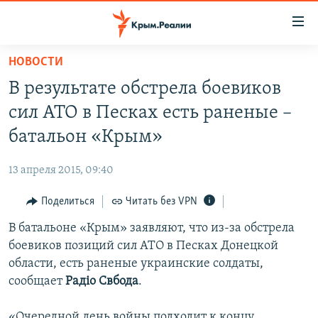
Доступность
ссылки
Вернуться
НОВОСТИ
к
НОВОСТИ
В результате обстрела боевиков
основному
СПЕЦПРОЕКТЫ
содержанию
сил АТО в Песках есть раненые –
ВОДА
Вернутся
ГРУЗ 200
батальон «Крым»
к
ИСТОРИЯ
КАРТА ВОЕННЫХ ОБЪЕКТОВ КРЫМА
главной
13 апреля 2015, 09:40
ЕЩЕ
11 ЛЕТ ОККУПАЦИИ КРЫМА. 11 ИСТОРИЙ СОПРОТИВЛЕНИЯ
навигации
Вернутся
Поделиться
Читать без VPN
РАДІО СВОБОДА
ИНТЕРАКТИВ
к
В батальоне «Крым» заявляют, что из-за обстрела
КАК ОБОЙТИ БЛОКИРОВКУ
ИНФОГРАФИКА
поиску
боевиков позиций сил АТО в Песках Донецкой
ТЕЛЕПРОЕКТ КРЫМ.РЕАЛИИ
области, есть раненые украинские солдаты,
Українською
сообщает
Радіо Свбода
.
СОВЕТЫ ПРАВОЗАЩИТНИКОВ
Qırımtatar
ПРОПАВШИЕ БЕЗ ВЕСТИ
«Очередной день войны подходит к концу.