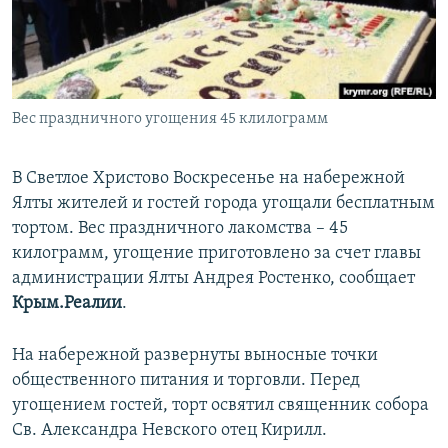
ПРИСОЕДИНЯЙТЕСЬ!
ПОБЕДИТЕЛЕЙ НЕ СУДЯТ?
КРЫМ.НЕПОКОРЕННЫЙ
ELIFBE
Вес праздничного угощения 45 клилограмм
УКРАИНСКАЯ ПРОБЛЕМА КРЫМА
Все сайты RFE/RL
В Светлое Христово Воскресенье на набережной
Ялты жителей и гостей города угощали бесплатным
тортом. Вес праздничного лакомства – 45
килограмм, угощение приготовлено за счет главы
администрации Ялты Андрея Ростенко, сообщает
Крым.Реалии
.
На набережной развернуты выносные точки
общественного питания и торговли. Перед
угощением гостей, торт освятил священник собора
Св. Александра Невского отец Кирилл.