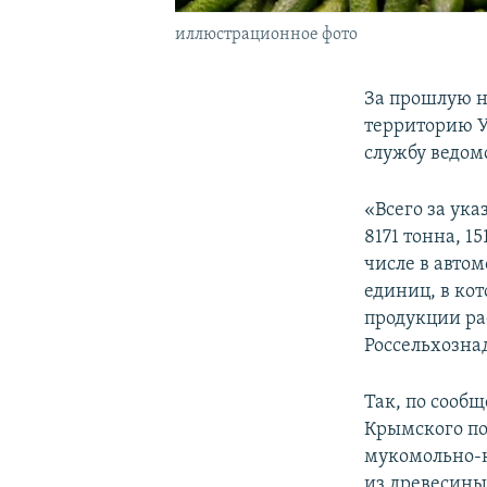
иллюстрационное фото
За прошлую н
территорию У
службу ведом
«Всего за ук
8171 тонна, 1
числе в авто
единиц, в кот
продукции ра
Россельхозна
Так, по сооб
Крымского по
мукомольно-к
из древесины