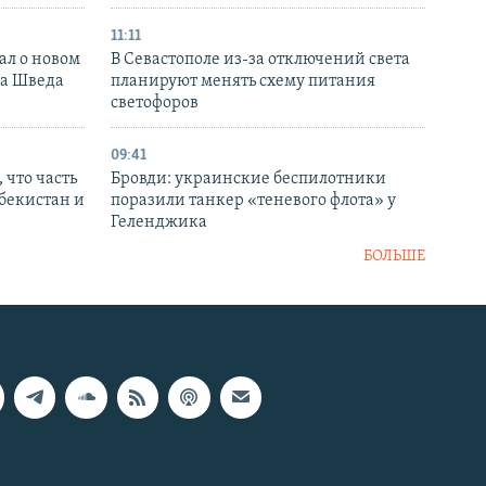
11:11
ал о новом
В Севастополе из-за отключений света
ка Шведа
планируют менять схему питания
светофоров
09:41
 что часть
Бровди: украинские беспилотники
збекистан и
поразили танкер «теневого флота» у
Геленджика
БОЛЬШЕ