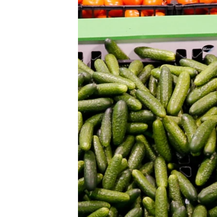
ПОБЕДИТЕЛЕЙ НЕ СУДЯТ?
КРЫМ.НЕПОКОРЕННЫЙ
ELIFBE
УКРАИНСКАЯ ПРОБЛЕМА КРЫМА