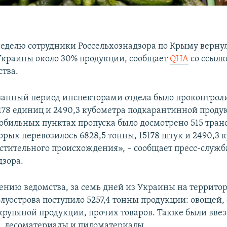
еделю сотрудники Россельхознадзора по Крыму верну
краины около 30% продукции, сообщает
QHA
со ссылк
ства.
азанный период инспекторами отдела было проконтрол
5178 единиц и 2490,3 кубометра подкарантинной проду
мобильных пунктах пропуска было досмотрено 515 тра
орых перевозилось 6828,5 тонны, 15178 штук и 2490,3 
стительного происхождения», – сообщает пресс-служб
дзора.
щению ведомства, за семь дней из Украины на террито
луострова поступило 5257,4 тонны продукции: овощей, 
рупяной продукции, прочих товаров. Также были вве
, лесоматериалы и пиломатериалы.