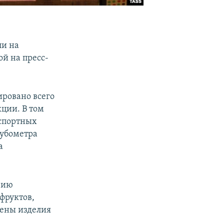
ли на
ой на пресс-
ировано всего
кции. В том
нспортных
кубометра
а
рию
фруктов,
зены изделия