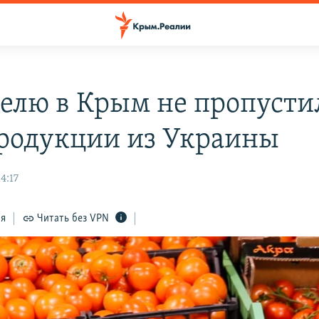
делю в Крым не пропусти
родукции из Украины
4:17
ся
Читать без VPN