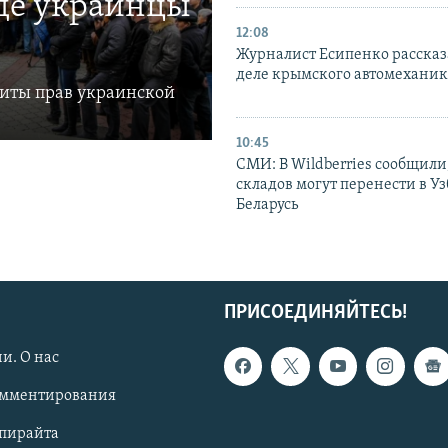
где украинцы
12:08
Журналист Есипенко рассказ
деле крымского автомехани
щиты прав украинской
10:45
СМИ: В Wildberries сообщили,
складов могут перенести в У
Беларусь
ПРИСОЕДИНЯЙТЕСЬ!
и. О нас
омментирования
опирайта