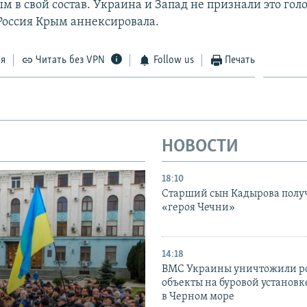
м в свой состав. Украина и Запад не признали это гол
 Россия Крым аннексировала.
ся
Читать без VPN
Follow us
Печать
НОВОСТИ
18:10
Старший сын Кадырова полу
«героя Чечни»
14:18
ВМС Украины уничтожили р
объекты на буровой установ
в Черном море