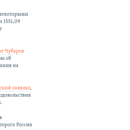
 некоторыми
 1551,09
т
ат Чубаров
ры об
тания на
кий заявлял
,
одовольствия
х.
к
торого Россия