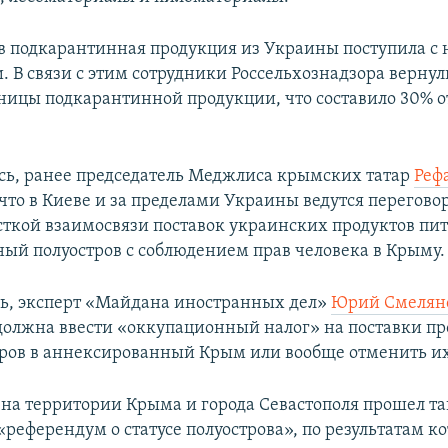
ев подкарантинная продукция из Украины поступила с
 В связи с этим сотрудники Россельхознадзора вернули
иницы подкарантинной продукции, что составило 30% о
сь, ранее председатель Меджлиса крымских татар
Реф
 что в Киеве и за пределами Украины ведутся перегово
сткой взаимосвязи поставок украинских продуктов пи
ый полуостров с соблюдением прав человека в Крыму.
дь, эксперт «Майдана иностранных дел»
Юрий Смелянс
должна ввести «оккупационный налог» на поставки пр
аров в аннексированный Крым или вообще отменить и
4 на территории Крыма и города Севастополя прошел та
референдум о статусе полуострова», по результатам ко