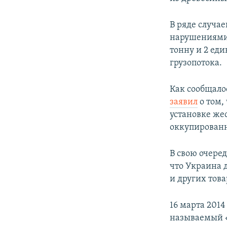
В ряде случа
нарушениями.
тонну и 2 ед
грузопотока.
Как сообщало
заявил
о том,
установке же
оккупированн
В свою очере
что Украина 
и других тов
16 марта 201
называемый «