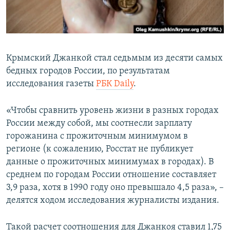
ПРИСОЕДИНЯЙТЕСЬ!
ПОБЕДИТЕЛЕЙ НЕ СУДЯТ?
КРЫМ.НЕПОКОРЕННЫЙ
ELIFBE
Крымский Джанкой стал седьмым из десяти самых
УКРАИНСКАЯ ПРОБЛЕМА КРЫМА
бедных городов России, по результатам
Все сайты RFE/RL
исследования газеты
РБК Daily
.
«Чтобы сравнить уровень жизни в разных городах
России между собой, мы соотнесли зарплату
горожанина с прожиточным минимумом в
регионе (к сожалению, Росстат не публикует
данные о прожиточных минимумах в городах). В
среднем по городам России отношение составляет
3,9 раза, хотя в 1990 году оно превышало 4,5 раза», –
делятся ходом исследования журналисты издания.
Такой расчет соотношения для Джанкоя ставил 1,75