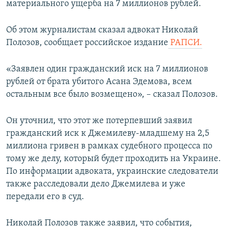
материального ущерба на 7 миллионов рублей.
ПРИСОЕДИНЯЙТЕСЬ!
ПОБЕДИТЕЛЕЙ НЕ СУДЯТ?
КРЫМ.НЕПОКОРЕННЫЙ
Об этом журналистам сказал адвокат Николай
Полозов, сообщает российское издание
РАПСИ.
ELIFBE
УКРАИНСКАЯ ПРОБЛЕМА КРЫМА
«Заявлен один гражданский иск на 7 миллионов
Все сайты RFE/RL
рублей от брата убитого Асана Эдемова, всем
остальным все было возмещено», – сказал Полозов.
Он уточнил, что этот же потерпевший заявил
гражданский иск к Джемилеву-младшему на 2,5
миллиона гривен в рамках судебного процесса по
тому же делу, который будет проходить на Украине.
По информации адвоката, украинские следователи
также расследовали дело Джемилева и уже
передали его в суд.
Николай Полозов также заявил, что события,