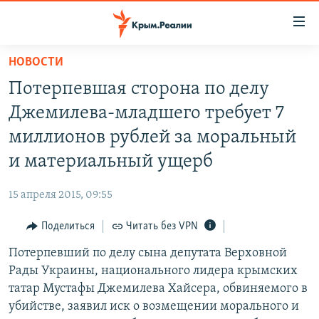
Доступность
ссылки
Вернуться
НОВОСТИ
к
НОВОСТИ
Потерпевшая сторона по делу
основному
СПЕЦПРОЕКТЫ
содержанию
Джемилева-младшего требует 7
ВОДА
Вернутся
ГРУЗ 200
миллионов рублей за моральный
к
ИСТОРИЯ
КАРТА ВОЕННЫХ ОБЪЕКТОВ КРЫМА
и материальный ущерб
главной
ЕЩЕ
11 ЛЕТ ОККУПАЦИИ КРЫМА. 11 ИСТОРИЙ СОПРОТИВЛЕНИЯ
навигации
15 апреля 2015, 09:55
Вернутся
РАДІО СВОБОДА
ИНТЕРАКТИВ
к
Поделиться
Читать без VPN
КАК ОБОЙТИ БЛОКИРОВКУ
ИНФОГРАФИКА
поиску
Потерпевший по делу сына депутата Верховной
ТЕЛЕПРОЕКТ КРЫМ.РЕАЛИИ
Українською
Рады Украины, национального лидера крымских
СОВЕТЫ ПРАВОЗАЩИТНИКОВ
татар Мустафы Джемилева Хайсера, обвиняемого в
Qırımtatar
убийстве, заявил иск о возмещении морального и
ПРОПАВШИЕ БЕЗ ВЕСТИ