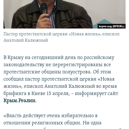
ПРИСОЕДИНЯЙТЕСЬ!
ПОБЕДИТЕЛЕЙ НЕ СУДЯТ?
КРЫМ.НЕПОКОРЕННЫЙ
ELIFBE
Пастор протестантской церкви «Новая жизнь», епископ
УКРАИНСКАЯ ПРОБЛЕМА КРЫМА
Анатолий Калюжный
Все сайты RFE/RL
В Крыму на сегодняшний день по российскому
законодательству не перерегистрированы все
протестантские общины полуострова. Об этом
сообщил пастор протестантской церкви «Новая
жизнь», епископ Анатолий Калюжный во время
брифинга в Киеве 15 апреля, – информирует сайт
Крым.Реалии.
«Власть действует очень избирательно в
отношении религиозных общин. Ни одна