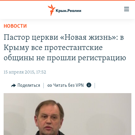
Доступность
ссылки
Вернуться
НОВОСТИ
к
НОВОСТИ
Пастор церкви «Новая жизнь»: в
основному
СПЕЦПРОЕКТЫ
содержанию
Крыму все протестантские
ВОДА
Вернутся
ГРУЗ 200
общины не прошли регистрацию
к
ИСТОРИЯ
КАРТА ВОЕННЫХ ОБЪЕКТОВ КРЫМА
главной
15 апреля 2015, 17:52
ЕЩЕ
11 ЛЕТ ОККУПАЦИИ КРЫМА. 11 ИСТОРИЙ СОПРОТИВЛЕНИЯ
навигации
Вернутся
Поделиться
Читать без VPN
РАДІО СВОБОДА
ИНТЕРАКТИВ
к
КАК ОБОЙТИ БЛОКИРОВКУ
ИНФОГРАФИКА
поиску
ТЕЛЕПРОЕКТ КРЫМ.РЕАЛИИ
Українською
СОВЕТЫ ПРАВОЗАЩИТНИКОВ
Qırımtatar
ПРОПАВШИЕ БЕЗ ВЕСТИ