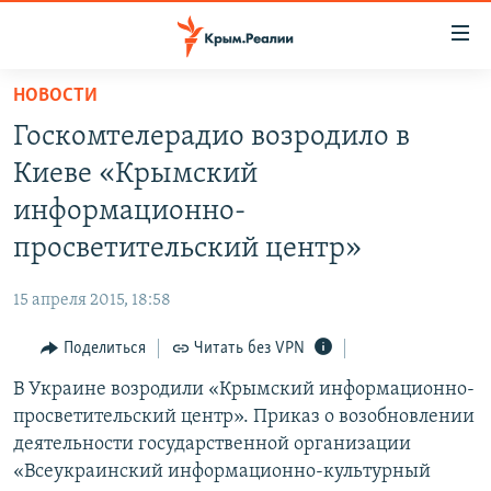
Доступность
ссылки
Вернуться
НОВОСТИ
к
НОВОСТИ
Госкомтелерадио возродило в
основному
СПЕЦПРОЕКТЫ
содержанию
Киеве «Крымский
ВОДА
Вернутся
ГРУЗ 200
информационно-
к
ИСТОРИЯ
КАРТА ВОЕННЫХ ОБЪЕКТОВ КРЫМА
просветительский центр»
главной
ЕЩЕ
11 ЛЕТ ОККУПАЦИИ КРЫМА. 11 ИСТОРИЙ СОПРОТИВЛЕНИЯ
навигации
15 апреля 2015, 18:58
Вернутся
РАДІО СВОБОДА
ИНТЕРАКТИВ
к
Поделиться
Читать без VPN
КАК ОБОЙТИ БЛОКИРОВКУ
ИНФОГРАФИКА
поиску
В Украине возродили «Крымский информационно-
ТЕЛЕПРОЕКТ КРЫМ.РЕАЛИИ
Українською
просветительский центр». Приказ о возобновлении
СОВЕТЫ ПРАВОЗАЩИТНИКОВ
деятельности государственной организации
Qırımtatar
«Всеукраинский информационно-культурный
ПРОПАВШИЕ БЕЗ ВЕСТИ