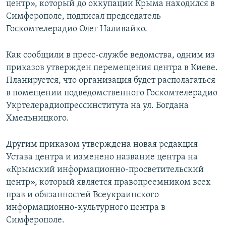
центр», который до оккупации Крыма находился в
ПРИСОЕДИНЯЙТЕСЬ!
ПОБЕДИТЕЛЕЙ НЕ СУДЯТ?
Симферополе, подписал председатель
КРЫМ.НЕПОКОРЕННЫЙ
Госкомтелерадио Олег Наливайко.
ELIFBE
Как сообщили в пресс-службе ведомства, одним из
УКРАИНСКАЯ ПРОБЛЕМА КРЫМА
приказов утвержден перемещения центра в Киеве.
Все сайты RFE/RL
Планируется, что организация будет располагаться
в помещении подведомственного Госкомтелерадио
Укртелерадиопрессинститута на ул. Богдана
Хмельницкого.
Другим приказом утверждена новая редакция
Устава центра и изменено название центра на
«Крымский информационно-просветительский
центр», который является правопреемником всех
прав и обязанностей Всеукраинского
информационно-культурного центра в
Симферополе.