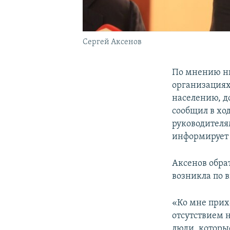
Сергей Аксенов
По мнению ны
организациях
населению, д
сообщил в хо
руководителя
информирует 
Аксенов обра
возникла по 
«Ко мне прих
отсутствием 
люди, которы