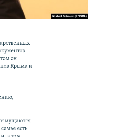
дарственных
окументов
том он
онов Крыма и
–
ению,
возмущаются
семье есть
и, в том