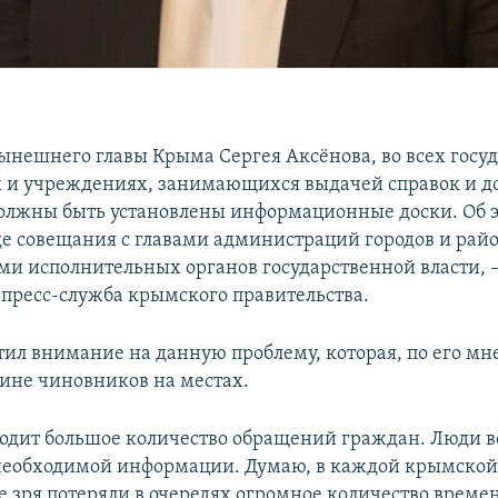
нешнего главы Крыма Сергея Аксёнова, во всех госу
 и учреждениях, занимающихся выдачей справок и д
олжны быть установлены информационные доски. Об э
де совещания с главами администраций городов и рай
ми исполнительных органов государственной власти, 
пресс-служба крымского правительства.
тил внимание на данную проблему, которая, по его мн
вине чиновников на местах.
одит большое количество обращений граждан. Люди 
необходимой информации. Думаю, в каждой крымской 
е зря потеряли в очередях огромное количество времен