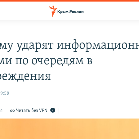
му ударят информацио
ми по очередям в
реждения
19:58
ся
Читать без VPN