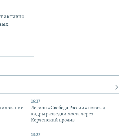
т активно
тных
16:27
чил звание
Легион «Свобода России» показал
кадры разведки моста через
Керченский пролив
13:27