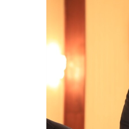
ПОБЕДИТЕЛЕЙ НЕ СУДЯТ?
КРЫМ.НЕПОКОРЕННЫЙ
ELIFBE
УКРАИНСКАЯ ПРОБЛЕМА КРЫМА