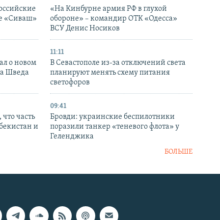
оссийские
«На Кинбурне армия РФ в глухой
ке «Сиваш»
обороне» – командир ОТК «Одесса»
ВСУ Денис Носиков
11:11
ал о новом
В Севастополе из-за отключений света
ка Шведа
планируют менять схему питания
светофоров
09:41
 что часть
Бровди: украинские беспилотники
збекистан и
поразили танкер «теневого флота» у
Геленджика
БОЛЬШЕ