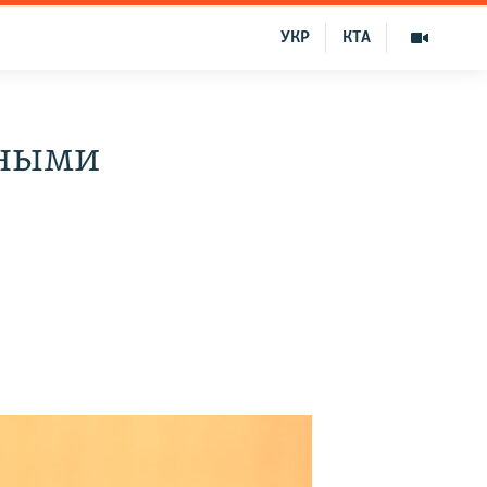
УКР
КТА
нными