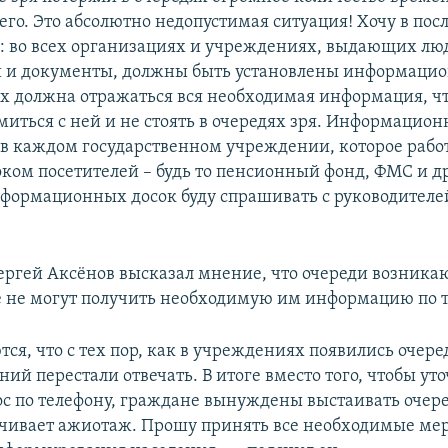
его. Это абсолютно недопустимая ситуация! Хочу в пос
: во всех организациях и учреждениях, выдающих лю
 и документы, должны быть установлены информацио
ах должна отражаться вся необходимая информация, ч
миться с ней и не стоять в очередях зря. Информацио
в каждом государственном учреждении, которое работ
ком посетителей – будь то пенсионный фонд, ФМС и др
нформационных досок буду спрашивать с руководителей
ергей Аксёнов высказал мнение, что очереди возникают
 не могут получить необходимую им информацию по т
ся, что с тех пор, как в учреждениях появились очере
ий перестали отвечать. В итоге вместо того, чтобы ут
ос по телефону, граждане вынуждены выстаивать очере
чивает ажиотаж. Прошу принять все необходимые ме