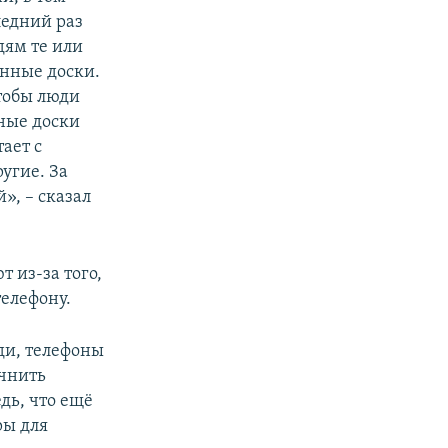
ледний раз
дям те или
нные доски.
тобы люди
нные доски
ает с
угие. За
», – сказал
 из-за того,
елефону.
ди, телефоны
очнить
дь, что ещё
ры для