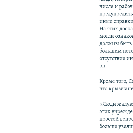
числе и рабоч
предупредить
иные справки
На этих доск
могли ознако
должны быть 
большим пото
отсутствие и
он.
Кроме того, С
что крымчане
«Люди жалуют
этих учрежден
простой вопр
больше увели