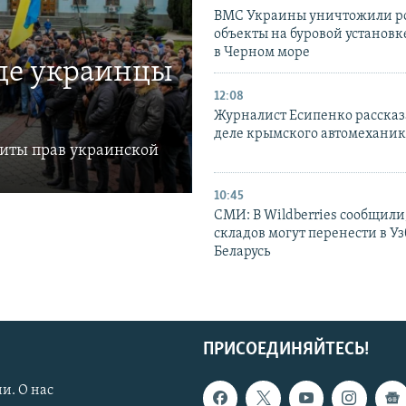
ВМС Украины уничтожили р
объекты на буровой установ
в Черном море
где украинцы
12:08
Журналист Есипенко рассказ
деле крымского автомехани
щиты прав украинской
10:45
СМИ: В Wildberries сообщили,
складов могут перенести в У
Беларусь
ПРИСОЕДИНЯЙТЕСЬ!
и. О нас