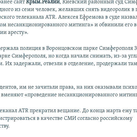
ранее сайт
Крым.Реалии
, Киевский районный суд Сим
дного из семи человек, желавших снять видеоролик в
ского телеканала ATR. Алексея Ефремова в суде назва
ом несанкционированного митинга» и обвинили его в
ии аресту».
держала полиция в Воронцовском парке Симферополя 3
арке Симферополя, но когда начали снимать, из-за уг
и. Их задержали, отвезли в отделение, продержали там
удентов, им не зачитали права, на них оказывали псих
 вменяют «проведение несанкционированного митинг
леканал ATR прекратил вещание. До конца марта ему т
гистрироваться в качестве СМИ согласно российскому
тву.