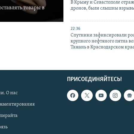
В Крыму и Севастополе отраж
ставлять товары в
дронов, были слышны взрыв
22:36
Спутники зафиксировали ро
крупного нефтяного пятна во
Тамань в Краснодарском кра
ПРИСОЕДИНЯЙТЕСЬ!
и. О нас
омментирования
опирайта
вязь