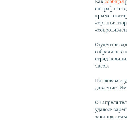
Как
сообщал
оштрафовал о
крымскотатар
«организатор
«сопротивлен
Студентов за
собрались в п
отряд полици
часов.
По словам ст
давление. Им
С 1 апреля те
удалось заре
законодательс