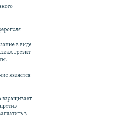
нного
ферополя
зание в виде
нткам грозит
ты.
ние является
ма взращивает
 против
заплатить в