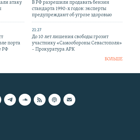
али атаку
В РФ разрешили продавать бензин
ы
стандарта 1990-х годов: эксперты
предупреждают об угрозе здоровью
21:27
ст
До 10 лет лишения свободы грозит
зле порта
участнику «Самообороны Севастополя»
е РФ
– Прокуратура АРК
БОЛЬШЕ