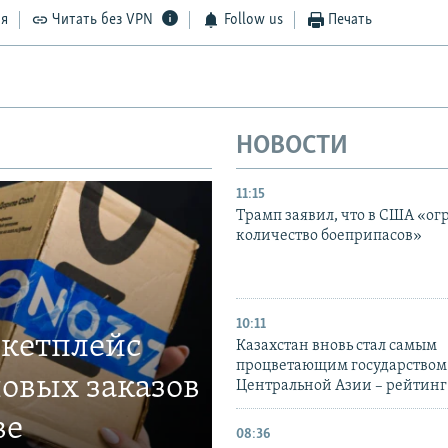
ся
Читать без VPN
Follow us
Печать
НОВОСТИ
11:15
Трамп заявил, что в США «ог
количество боеприпасов»
10:11
ркетплейс
Казахстан вновь стал самым
процветающим государством
овых заказов
Центральной Азии – рейтинг
ве
08:36