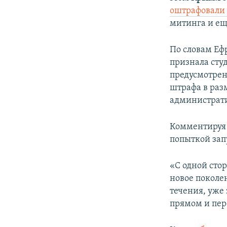
ПОБЕДИТЕЛЕЙ НЕ СУДЯТ?
оштрафовал
КРЫМ.НЕПОКОРЕННЫЙ
митинга и еще
ELIFBE
По словам Еф
УКРАИНСКАЯ ПРОБЛЕМА КРЫМА
признала сту
предусмотрен
штрафа в раз
администрати
Комментируя 
попыткой зап
«С одной стор
новое поколе
течения, уже 
прямом и пер