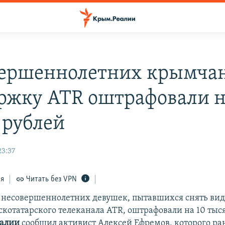
ершеннолетних крымчан
ржку ATR оштрафовали н
 рублей
23:37
ся
Читать без VPN
 несовершеннолетних девушек, пытавшихся снять вид
котатарского телеканала ATR, оштрафовали на 10 тыся
алии
сообщил активист Алексей Ефремов, которого ра