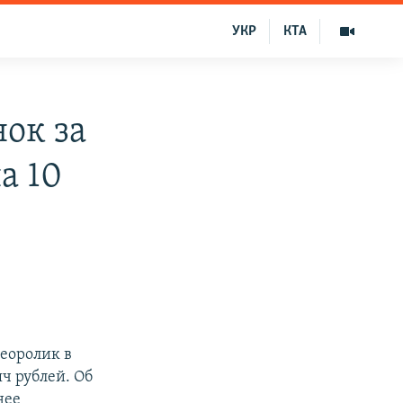
УКР
КТА
ок за
а 10
еоролик в
ч рублей. Об
нее