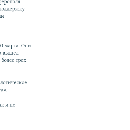
ферополя
 поддержку
ли
0 марта. Они
ла вышел
 более трех
ологическое
а».
ак и не