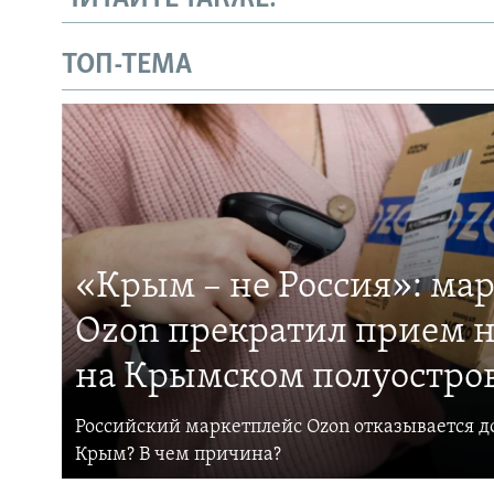
ТОП-ТЕМА
«Крым – не Россия»: ма
Ozon прекратил прием н
на Крымском полуостро
Российский маркетплейс Ozon отказывается до
Крым? В чем причина?