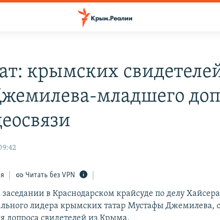
ат: крымских свидетелей
Джемилева-младшего доп
деосвязи
09:42
ся
Читать без VPN
 заседании в Краснодарском крайсуде по делу Хайсер
льного лидера крымских татар Мустафы Джемилева, 
ля допроса свидетелей из Крыма.