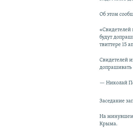
ПОБЕДИТЕЛЕЙ НЕ СУДЯТ?
КРЫМ.НЕПОКОРЕННЫЙ
Об этом сооб
ELIFBE
«Свидетелей 
УКРАИНСКАЯ ПРОБЛЕМА КРЫМА
будут допраши
твиттере 15 а
Свидетелей и
допрашивать п
— Николай П
Заседание зап
На минувшем 
Крыма.