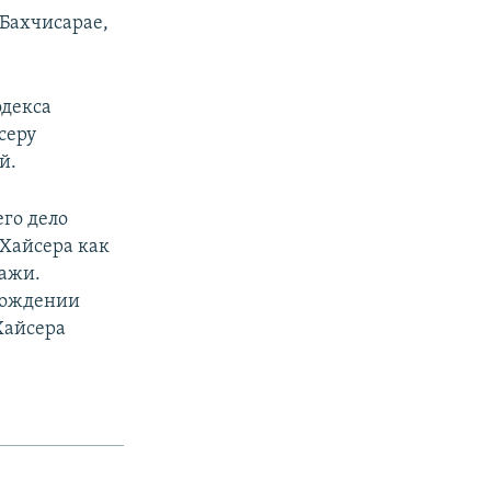
 Бахчисарае,
одекса
серу
й.
го дело
 Хайсера как
ражи.
обождении
Хайсера