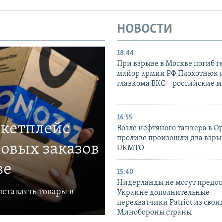
НОВОСТИ
18:44
При взрыве в Москве погиб г
майор армии РФ Плохотнюк и
главкома ВКС – российские 
16:55
ркетплейс
Возле нефтяного танкера в 
проливе произошли два взры
овых заказов
UKMTO
ве
15:40
Нидерланды не могут предос
ставлять товары в
Украине дополнительные
перехватчики Patriot из своих
Минобороны страны