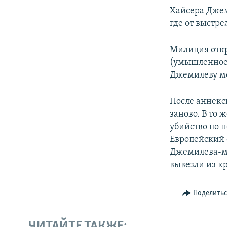
Хайсера Джеми
где от выстре
Милиция откры
(умышленное 
Джемилеву ме
После аннекс
заново. В то
убийство по н
Европейский 
Джемилева-мл
вывезли из к
Поделить
ЧИТАЙТЕ ТАКЖЕ: