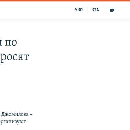
УКР
КТА
 по
росят
а Джемилева –
организуют