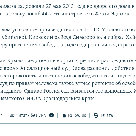
лева задержали 27 мая 2013 года во дворе его дома в
ла в голову погиб 44-летний строитель Февзи Эдемов.
ла уголовное производство по ч.1 ст.115 Уголовного к
убийство). Киевский райсуд Симферополя избрал Хай
ру пресечения свободы в виде содержания под страже
ии Крыма следственные органы решили расследовать е
 же время Апелляционный суд Киева расценил действия
еосторожности и постановил освободить его из-под ст
суд по правам человека также вынес решение об осв
адшего. Однако Россия отказывается его выполнять. 
рымского СИЗО в Краснодарский край.
ся
Читать без VPN
Follow us
Печать