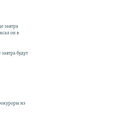
е завтра
исал он в
завтра будут
рокуроры из