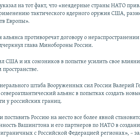
указал на тот факт, что «неядерные страны НАТО прив
рименению тактического ядерного оружия США, разм
тв Европы».
я альянса противоречат договору о нераспространении
одчеркнул глава Минобороны России.
л США и их союзников в попытке усилить свое влияни
м пространстве.
нерального штаба Вооруженных сил России Валерий Г
 североатлантический альянс в попытках создать новы
ти у российских границ.
 поставить Россию на место все более явной становит
нность Вашингтона и его партнеров по НАТО в создан
риграничных с Российской Федерацией регионах», – за