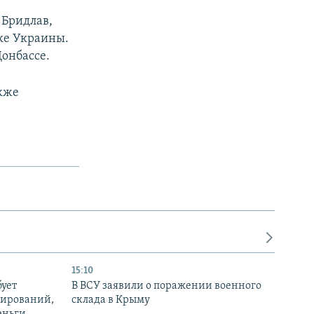
 Бридлав,
ке Украины.
Донбассе.
акже
15:10
бует
В ВСУ заявили о поражении военного
нирований,
склада в Крыму