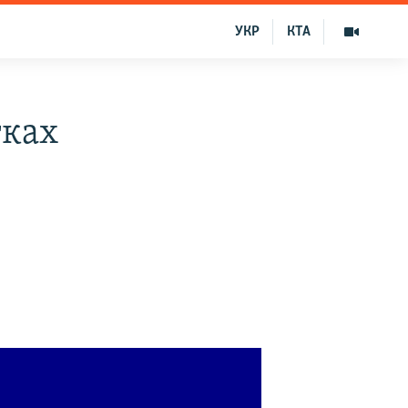
УКР
КТА
тках