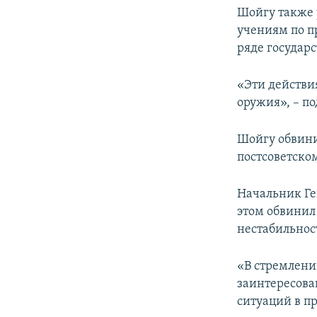
Шойгу также 
учениям по п
ряде государс
«Эти действи
оружия», – п
Шойгу обвини
постсоветско
Начальник Ге
этом обвинил
нестабильнос
«В стремлении
заинтересова
ситуаций в п