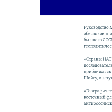
Руководство 
обеспокоенно
бывшего СССР
геополитичес
«Страны НАТО
последовател
приближаясь 
Шойгу, высту
«Географичес
восточный фл
антироссийск