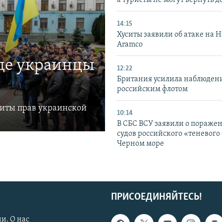
а туристы не могут вернуть д
14:15
Хуситы заявили об атаке на 
Aramco
где украинцы
12:22
Британия усилила наблюдени
российским флотом
щиты прав украинской
10:14
В СБС ВСУ заявили о пораже
судов российского «теневого 
Черном море
ПРИСОЕДИНЯЙТЕСЬ!
и. О нас