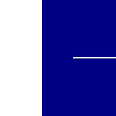
ПОБЕДИТЕЛЕЙ НЕ СУДЯТ?
КРЫМ.НЕПОКОРЕННЫЙ
ELIFBE
УКРАИНСКАЯ ПРОБЛЕМА КРЫМА