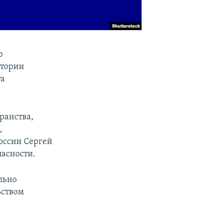
ю
итории
та
ранства,
,
оссии Сергей
асности.
льно
ьством