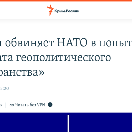
я обвиняет НАТО в попы
ата геополитического
ранства»
15:20
ся
Читать без VPN