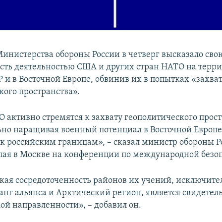
Министерства обороны России в четверг высказало сво
сть деятельностью США и других стран НАТО на терр
 и в Восточной Европе, обвинив их в попытках «захва
кого пространства».
 активно стремятся к захвату геополитического прост
ьно наращивая военный потенциал в Восточной Европе
к российским границам», – сказал министр обороны Р
пая в Москве на конференции по международной безоп
кая сосредоточенность районов их учений, исключите
анг альянса и Арктический регион, является свидетел
ой направленности», – добавил он.