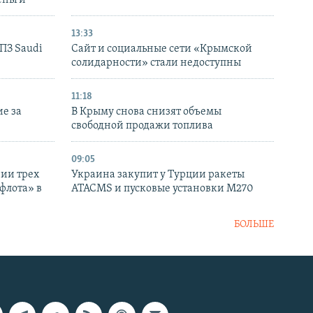
еньги
13:33
НПЗ Saudi
Сайт и социальные сети «Крымской
солидарности» стали недоступны
11:18
е за
В Крыму снова снизят объемы
свободной продажи топлива
09:05
нии трех
Украина закупит у Турции ракеты
флота» в
ATACMS и пусковые установки M270
БОЛЬШЕ