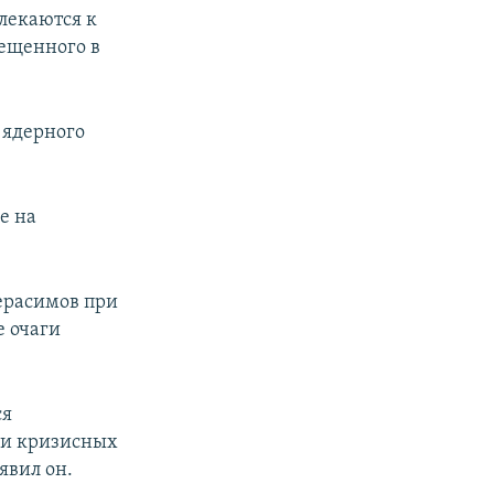
лекаются к
ещенного в
 ядерного
е на
ерасимов при
е очаги
ся
ии кризисных
явил он.