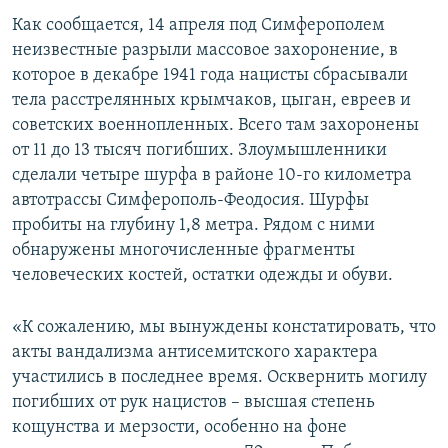
ПРИСОЕДИНЯЙТЕСЬ!
ПОБЕДИТЕЛЕЙ НЕ СУДЯТ?
Как сообщается, 14 апреля под Симферополем
неизвестные разрыли массовое захоронение, в
КРЫМ.НЕПОКОРЕННЫЙ
которое в декабре 1941 года нацисты сбрасывали
ELIFBE
тела расстрелянных крымчаков, цыган, евреев и
советских военнопленных. Всего там захоронены
УКРАИНСКАЯ ПРОБЛЕМА КРЫМА
от 11 до 13 тысяч погибших. Злоумышленники
Все сайты RFE/RL
сделали четыре шурфа в районе 10-го километра
автотрассы Симферополь-Феодосия. Шурфы
пробиты на глубину 1,8 метра. Рядом с ними
обнаружены многочисленные фрагменты
человеческих костей, остатки одежды и обуви.
«К сожалению, мы вынуждены констатировать, что
акты вандализма антисемитского характера
участились в последнее время. Осквернить могилу
погибших от рук нацистов – высшая степень
кощунства и мерзости, особенно на фоне