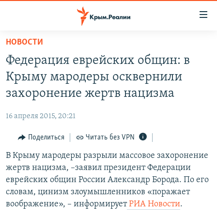
Доступность
ссылки
Вернуться
НОВОСТИ
к
НОВОСТИ
Федерация еврейских общин: в
основному
СПЕЦПРОЕКТЫ
содержанию
Крыму мародеры осквернили
ВОДА
Вернутся
ГРУЗ 200
захоронение жертв нацизма
к
ИСТОРИЯ
КАРТА ВОЕННЫХ ОБЪЕКТОВ КРЫМА
главной
16 апреля 2015, 20:21
ЕЩЕ
11 ЛЕТ ОККУПАЦИИ КРЫМА. 11 ИСТОРИЙ СОПРОТИВЛЕНИЯ
навигации
Вернутся
Поделиться
Читать без VPN
РАДІО СВОБОДА
ИНТЕРАКТИВ
к
В Крыму мародеры разрыли массовое захоронение
КАК ОБОЙТИ БЛОКИРОВКУ
ИНФОГРАФИКА
поиску
жертв нацизма, –заявил президент Федерации
ТЕЛЕПРОЕКТ КРЫМ.РЕАЛИИ
еврейских общин России Александр Борода. По его
Українською
словам, цинизм злоумышленников «поражает
СОВЕТЫ ПРАВОЗАЩИТНИКОВ
Qırımtatar
воображение», – информирует
РИА Новости
.
ПРОПАВШИЕ БЕЗ ВЕСТИ