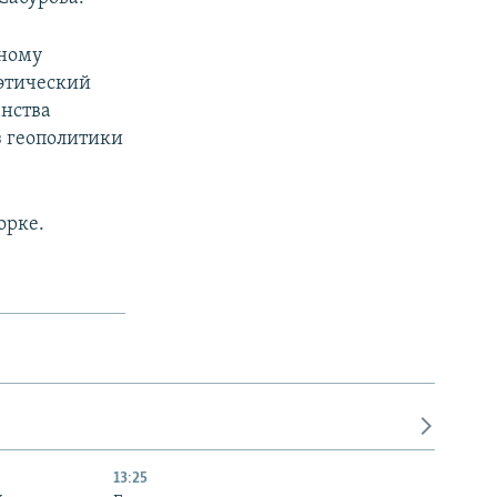
тному
этический
анства
з геополитики
орке.
13:25