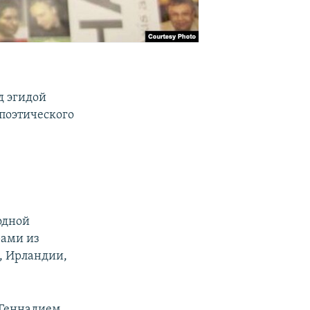
д эгидой
поэтического
одной
рами из
, Ирландии,
 Геннадием