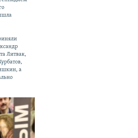
го
вышла
приняли
ександр
та Литвак,
Курбатов,
ишкин, а
ально