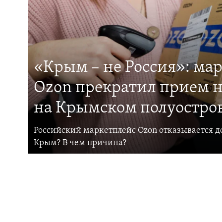
«Крым – не Россия»: ма
Ozon прекратил прием н
на Крымском полуостро
Российский маркетплейс Ozon отказывается до
Крым? В чем причина?