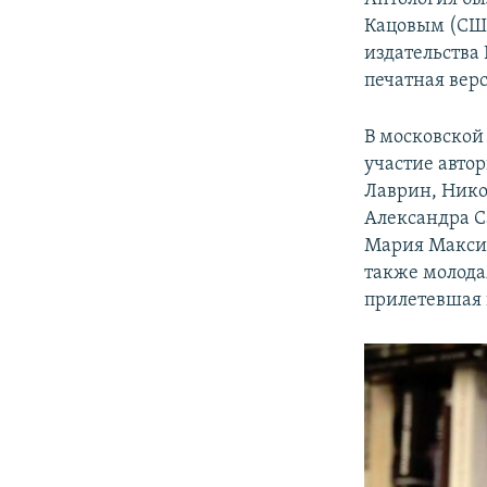
Кацовым (США
издательства 
печатная верс
В московской
участие авто
Лаврин, Нико
Александра С
Мария Макси
также молода
прилетевшая 