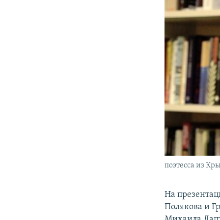
поэтесса из Кр
На презентац
Полякова и Г
Михаила Лапт