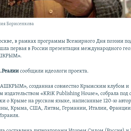
сия Борисенкова
Москве, в рамках программы Всемирного Дня поэзии по
ла первая в России презентация международного гео
АШКРЫМ».
.Реалии
сообщили идеологи проекта.
НАШКРЫМ», созданная совместно Крымским клубом и
 издательством «KRiK Publishing House», собрала под 
хи о Крыме на русском языке, написанные 120-ю авто
ины, Крыма, США, Литвы, Германии, Италии, Франции
Израиля.
ла составлена литераторами Игорем Сидом (Россия) и