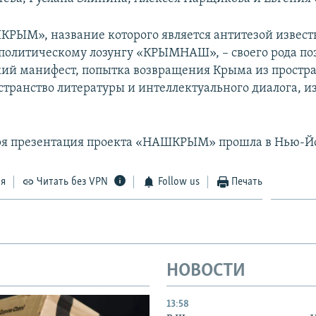
РЫМ», название которого является антитезой извес
политическому лозунгу «КРЫМНАШ», – своего рода по
ий манифест, попытка возвращения Крыма из простр
остранство литературы и интеллектуального диалога, и
ря презентация проекта «НАШКРЫМ» прошла в Нью-Й
ся
Читать без VPN
Follow us
Печать
НОВОСТИ
13:58