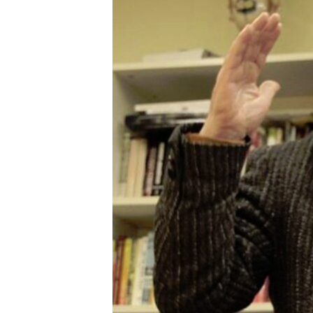
ПОБЕДИТЕЛЕЙ НЕ СУДЯТ?
КРЫМ.НЕПОКОРЕННЫЙ
ELIFBE
УКРАИНСКАЯ ПРОБЛЕМА КРЫМА