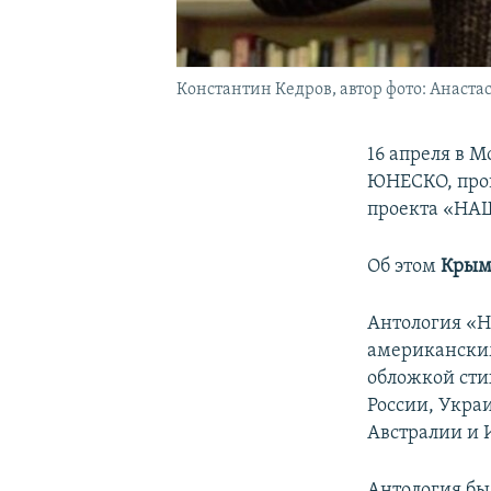
Константин Кедров, автор фото: Анаста
16 апреля в 
ЮНЕСКО, прош
проекта «Н
Об этом
Крым
Антология «
американским
обложкой сти
России, Укра
Австралии и 
Антология бы