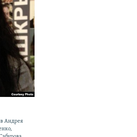
ов Андрея
енко,
Сабурова.