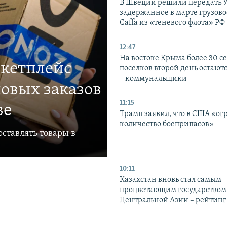
В Швеции решили передать 
задержанное в марте грузово
Caffa из «теневого флота» РФ
12:47
На востоке Крыма более 30 се
ркетплейс
поселков второй день остаютс
– коммунальщики
овых заказов
11:15
ве
Трамп заявил, что в США «ог
количество боеприпасов»
ставлять товары в
10:11
Казахстан вновь стал самым
процветающим государством
Центральной Азии – рейтинг