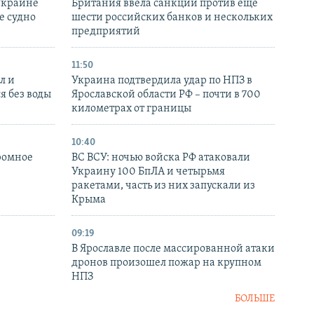
Украине
Британия ввела санкции против еще
е судно
шести российских банков и нескольких
предприятий
11:50
л и
Украина подтвердила удар по НПЗ в
я без воды
Ярославской области РФ – почти в 700
километрах от границы
10:40
ромное
ВС ВСУ: ночью войска РФ атаковали
Украину 100 БпЛА и четырьмя
ракетами, часть из них запускали из
Крыма
09:19
В Ярославле после массированной атаки
дронов произошел пожар на крупном
НПЗ
БОЛЬШЕ