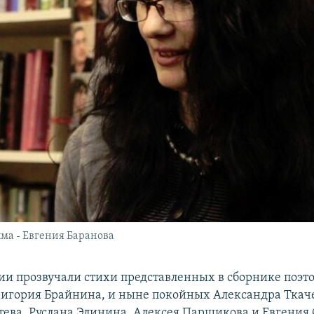
ыма - Евгения Баранова
ии прозвучали стихи представленных в сборнике поэт
ригория Брайнина, и ныне покойных Александра Ткач
ева, Руслана Элинина, Алексея Парщикова и Евгения 