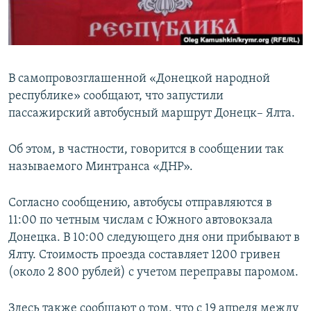
ПРИСОЕДИНЯЙТЕСЬ!
ПОБЕДИТЕЛЕЙ НЕ СУДЯТ?
КРЫМ.НЕПОКОРЕННЫЙ
ELIFBE
В самопровозглашенной «Донецкой народной
УКРАИНСКАЯ ПРОБЛЕМА КРЫМА
республике» сообщают, что запустили
Все сайты RFE/RL
пассажирский автобусный маршрут Донецк– Ялта.
Об этом, в частности, говорится в сообщении так
называемого Минтранса «ДНР».
Согласно сообщению, автобусы отправляются в
11:00 по четным числам с Южного автовокзала
Донецка. В 10:00 следующего дня они прибывают в
Ялту. Стоимость проезда составляет 1200 гривен
(около 2 800 рублей) с учетом переправы паромом.
Здесь также сообщают о том, что с 19 апреля между