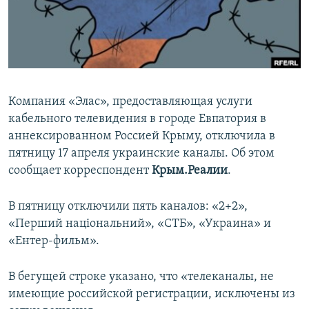
ПРИСОЕДИНЯЙТЕСЬ!
ПОБЕДИТЕЛЕЙ НЕ СУДЯТ?
КРЫМ.НЕПОКОРЕННЫЙ
ELIFBE
УКРАИНСКАЯ ПРОБЛЕМА КРЫМА
Компания «Элас», предоставляющая услуги
Все сайты RFE/RL
кабельного телевидения в городе Евпатория в
аннексированном Россией Крыму, отключила в
пятницу 17 апреля украинские каналы. Об этом
сообщает корреспондент
Крым.Реалии
.
В пятницу отключили пять каналов: «2+2»,
«Перший національний», «СТБ», «Украина» и
«Ентер-фильм».
В бегущей строке указано, что «телеканалы, не
имеющие российской регистрации, исключены из