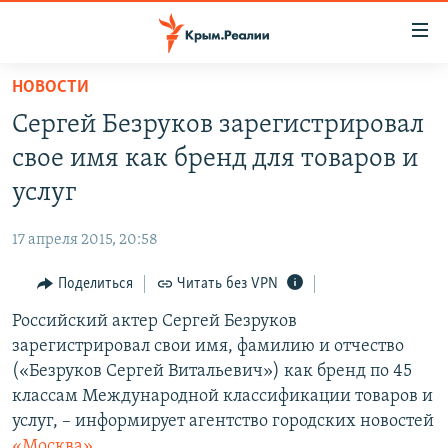
Доступность
ссылки
Вернуться
НОВОСТИ
к
НОВОСТИ
Сергей Безруков зарегистрировал
основному
СПЕЦПРОЕКТЫ
содержанию
свое имя как бренд для товаров и
ВОДА
Вернутся
ГРУЗ 200
услуг
к
ИСТОРИЯ
КАРТА ВОЕННЫХ ОБЪЕКТОВ КРЫМА
главной
17 апреля 2015, 20:58
ЕЩЕ
11 ЛЕТ ОККУПАЦИИ КРЫМА. 11 ИСТОРИЙ СОПРОТИВЛЕНИЯ
навигации
Вернутся
Поделиться
Читать без VPN
РАДІО СВОБОДА
ИНТЕРАКТИВ
к
Российский актер Сергей Безруков
КАК ОБОЙТИ БЛОКИРОВКУ
ИНФОГРАФИКА
поиску
зарегистрировал свои имя, фамилию и отчество
ТЕЛЕПРОЕКТ КРЫМ.РЕАЛИИ
(«Безруков Сергей Витальевич») как бренд по 45
Українською
классам Международной классификации товаров и
СОВЕТЫ ПРАВОЗАЩИТНИКОВ
Qırımtatar
услуг, – информирует агентство городских новостей
ПРОПАВШИЕ БЕЗ ВЕСТИ
«Москва»
.