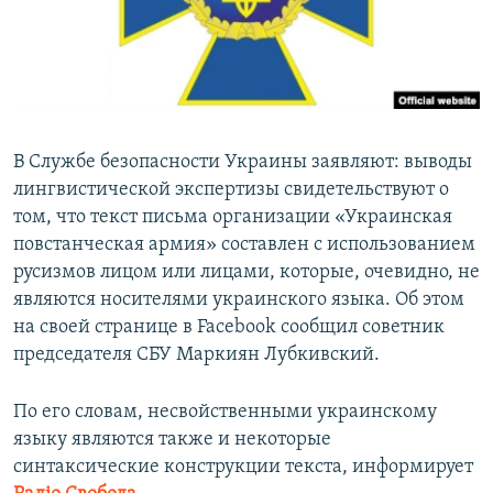
ПРИСОЕДИНЯЙТЕСЬ!
ПОБЕДИТЕЛЕЙ НЕ СУДЯТ?
КРЫМ.НЕПОКОРЕННЫЙ
ELIFBE
УКРАИНСКАЯ ПРОБЛЕМА КРЫМА
В Службе безопасности Украины заявляют: выводы
Все сайты RFE/RL
лингвистической экспертизы свидетельствуют о
том, что текст письма организации «Украинская
повстанческая армия» составлен с использованием
русизмов лицом или лицами, которые, очевидно, не
являются носителями украинского языка. Об этом
на своей странице в Facebook сообщил советник
председателя СБУ Маркиян Лубкивский.
По его словам, несвойственными украинскому
языку являются также и некоторые
синтаксические конструкции текста, информирует