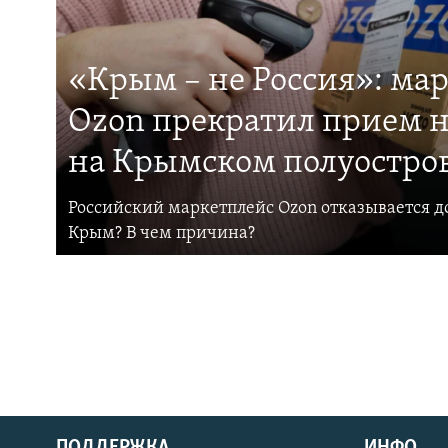
«Крым – не Россия»: ма
Ozon прекратил прием н
на Крымском полуостро
Российский маркетплейс Ozon отказывается до
Крым? В чем причина?