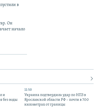
пустили в
ар. Он
ачает начало
11:50
л и
Украина подтвердила удар по НПЗ в
я без воды
Ярославской области РФ – почти в 700
километрах от границы