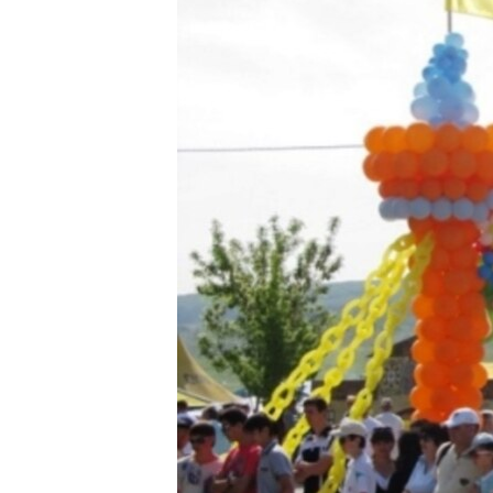
ПОБЕДИТЕЛЕЙ НЕ СУДЯТ?
КРЫМ.НЕПОКОРЕННЫЙ
ELIFBE
УКРАИНСКАЯ ПРОБЛЕМА КРЫМА