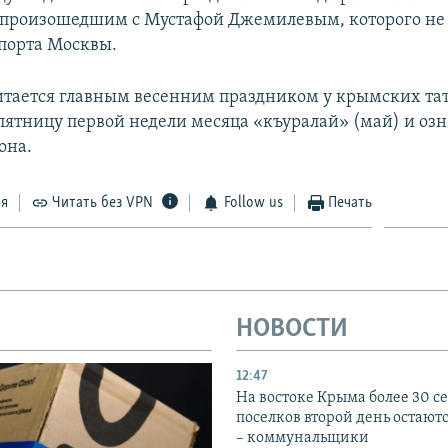
произошедшим с Мустафой Джемилевым, которого не 
порта Москвы.
тается главным весенним праздником у крымских тат
 пятницу первой недели месяца «къуралай» (май) и озн
она.
ся
Читать без VPN
Follow us
Печать
НОВОСТИ
12:47
На востоке Крыма более 30 се
поселков второй день остаютс
– коммунальщики