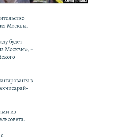
ительство
 из Москвы.
оду будет
из Москвы», –
йского
ланированы в
Бахчисарай-
ами из
ельсовета.
 с