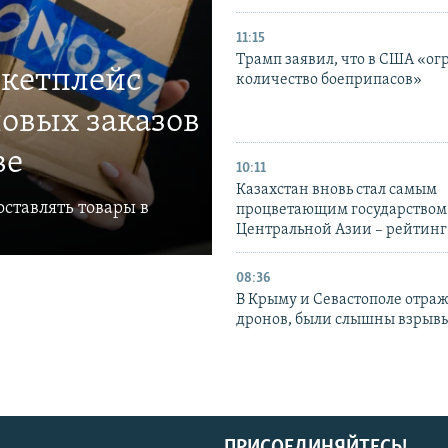
11:15
Трамп заявил, что в США «ог
ркетплейс
количество боеприпасов»
овых заказов
ве
10:11
Казахстан вновь стал самым
ставлять товары в
процветающим государством
Центральной Азии – рейтинг
08:36
В Крыму и Севастополе отраж
дронов, были слышны взрыв