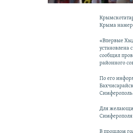
Крымскотатар
Крыма намере
«Впервые Хыды
установлена 
сообщил пров
районного со
По его инфор
Бахчисарайск
Симферополь
Для желающих
Симферополя 
В прошлом го