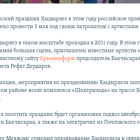
ский праздник Хыдырлез в этом году российское прав
но провести 3 мая под своим патронатом с артистами
рлез в таком масштабе проходил в 2011 году. В этом г
самая большая сцена, приглашены известные артисты 
ластному сайту
Крыминформ
председатель Бахчисара
вета Рефат Дердаров.
мации, мероприятия по празднованию Хыдырлеза зап
ом районе возле комплекса «Шахеризада» на трассе 
.
 посетить праздник будет организован подвоз автобус
и Бахчисарая, а также на электричке из Почтовского с
ду Меджлис отменил празднование Хыдырлеза в связи