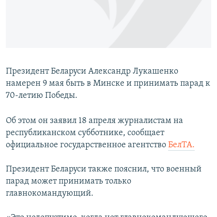
ПРИСОЕДИНЯЙТЕСЬ!
ПОБЕДИТЕЛЕЙ НЕ СУДЯТ?
КРЫМ.НЕПОКОРЕННЫЙ
ELIFBE
УКРАИНСКАЯ ПРОБЛЕМА КРЫМА
Президент Беларуси Александр Лукашенко
Все сайты RFE/RL
намерен 9 мая быть в Минске и принимать парад к
70-летию Победы.
Об этом он заявил 18 апреля журналистам на
республиканском субботнике, сообщает
официальное государственное агентство
БелТА.
Президент Беларуси также пояснил, что военный
парад может принимать только
главнокомандующий.