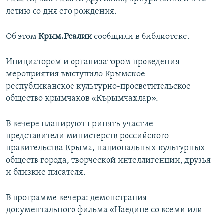
ПРИСОЕДИНЯЙТЕСЬ!
ПОБЕДИТЕЛЕЙ НЕ СУДЯТ?
летию со дня его рождения.
КРЫМ.НЕПОКОРЕННЫЙ
Об этом
Крым.Реалии
сообщили в библиотеке.
ELIFBE
Инициатором и организатором проведения
УКРАИНСКАЯ ПРОБЛЕМА КРЫМА
мероприятия выступило Крымское
Все сайты RFE/RL
республиканское культурно-просветительское
общество крымчаков «Кърымчахлар».
В вечере планируют принять участие
представители министерств российского
правительства Крыма, национальных культурных
обществ города, творческой интеллигенции, друзья
и близкие писателя.
В программе вечера: демонстрация
документального фильма «Наедине со всеми или