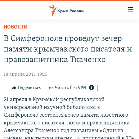
Доступность
ссылки
Вернуться
НОВОСТИ
к
НОВОСТИ
В Симферополе проведут вечер
основному
СПЕЦПРОЕКТЫ
содержанию
памяти крымчакского писателя и
ВОДА
Вернутся
ГРУЗ 200
правозащитника Ткаченко
к
ИСТОРИЯ
КАРТА ВОЕННЫХ ОБЪЕКТОВ КРЫМА
главной
18 апреля 2015, 19:15
ЕЩЕ
11 ЛЕТ ОККУПАЦИИ КРЫМА. 11 ИСТОРИЙ СОПРОТИВЛЕНИЯ
навигации
Вернутся
Поделиться
Читать без VPN
РАДІО СВОБОДА
ИНТЕРАКТИВ
к
21 апреля в Крымской республиканской
КАК ОБОЙТИ БЛОКИРОВКУ
ИНФОГРАФИКА
поиску
универсальной научной библиотеке в
ТЕЛЕПРОЕКТ КРЫМ.РЕАЛИИ
Симферополе состоится вечер памяти известного
Українською
крымчакского писателя, поэта и правозащитника
СОВЕТЫ ПРАВОЗАЩИТНИКОВ
Qırımtatar
Александра Ткаченко под названием «Один из
ПРОПАВШИЕ БЕЗ ВЕСТИ
тысячи, как тысячи других…», приуроченный к 70-