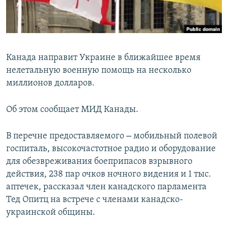
ПРИСОЕДИНЯЙТЕСЬ!
ПОБЕДИТЕЛЕЙ НЕ СУДЯТ?
КРЫМ.НЕПОКОРЕННЫЙ
ELIFBE
Канада направит Украине в ближайшее время
УКРАИНСКАЯ ПРОБЛЕМА КРЫМА
нелетальную военную помощь на несколько
Все сайты RFE/RL
миллионов долларов.
Об этом сообщает МИД Канады.
–
В перечне предоставляемого
мобильный полевой
госпиталь, высокочастотное радио и оборудование
для обезвреживания боеприпасов взрывного
действия, 238 пар очков ночного видения и 1 тыс.
аптечек, рассказал член канадского парламента
Тед Опитц на встрече с членами канадско-
украинской общины.