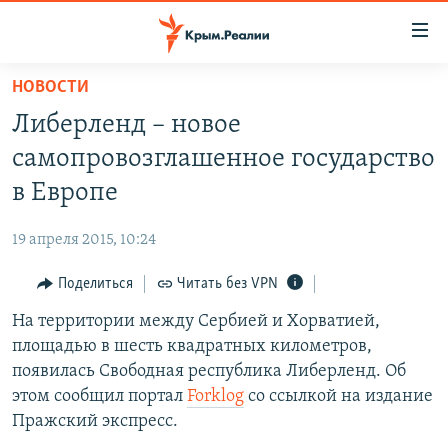
Доступность
ссылки
Вернуться
НОВОСТИ
к
НОВОСТИ
Либерленд – новое
основному
СПЕЦПРОЕКТЫ
содержанию
самопровозглашенное государство
ВОДА
Вернутся
ГРУЗ 200
в Европе
к
ИСТОРИЯ
КАРТА ВОЕННЫХ ОБЪЕКТОВ КРЫМА
главной
19 апреля 2015, 10:24
ЕЩЕ
11 ЛЕТ ОККУПАЦИИ КРЫМА. 11 ИСТОРИЙ СОПРОТИВЛЕНИЯ
навигации
Вернутся
Поделиться
Читать без VPN
РАДІО СВОБОДА
ИНТЕРАКТИВ
к
На территории между Сербией и Хорватией,
КАК ОБОЙТИ БЛОКИРОВКУ
ИНФОГРАФИКА
поиску
площадью в шесть квадратных километров,
ТЕЛЕПРОЕКТ КРЫМ.РЕАЛИИ
появилась Свободная республика Либерленд. Об
Українською
этом сообщил портал
Forklog
со ссылкой на издание
СОВЕТЫ ПРАВОЗАЩИТНИКОВ
Qırımtatar
Пражский экспресс.
ПРОПАВШИЕ БЕЗ ВЕСТИ