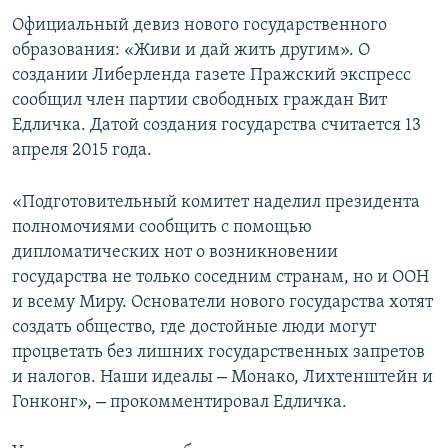
ПРИСОЕДИНЯЙТЕСЬ!
ПОБЕДИТЕЛЕЙ НЕ СУДЯТ?
Официальный девиз нового государственного
образования: «Живи и дай жить другим». О
КРЫМ.НЕПОКОРЕННЫЙ
создании Либерленда газете Пражский экспресс
ELIFBE
сообщил член партии свободных граждан Вит
Едличка. Датой создания государства считается 13
УКРАИНСКАЯ ПРОБЛЕМА КРЫМА
апреля 2015 года.
Все сайты RFE/RL
«Подготовительный комитет наделил президента
полномочиями сообщить с помощью
дипломатических нот о возникновении
государства не только соседним странам, но и ООН
и всему Миру. Основатели нового государства хотят
создать общество, где достойные люди могут
процветать без лишних государственных запретов
–
и налогов. Наши идеалы
Монако, Лихтенштейн и
–
Гонконг»,
прокомментировал Едличка.