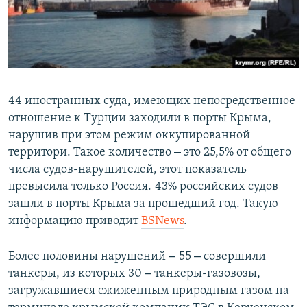
ПРИСОЕДИНЯЙТЕСЬ!
ПОБЕДИТЕЛЕЙ НЕ СУДЯТ?
КРЫМ.НЕПОКОРЕННЫЙ
ELIFBE
УКРАИНСКАЯ ПРОБЛЕМА КРЫМА
44 иностранных суда, имеющих непосредственное
Все сайты RFE/RL
отношение к Турции заходили в порты Крыма,
нарушив при этом режим оккупированной
–
территори. Такое количество
это 25,5% от общего
числа судов-нарушителей, этот показатель
превысила только Россия.
43% российских судов
зашли в порты Крыма за прошедший год. Такую
информацию приводит
BSNews
.
–
–
Более половины нарушений
55
совершили
–
танкеры, из которых 30
танкеры-газовозы,
загружавшиеся сжиженным природным газом на