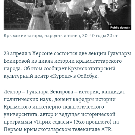
ПРИСОЕДИНЯЙТЕСЬ!
ПОБЕДИТЕЛЕЙ НЕ СУДЯТ?
КРЫМ.НЕПОКОРЕННЫЙ
ELIFBE
Крымские татары, народный танец, 30-40 годы 20 ст
УКРАИНСКАЯ ПРОБЛЕМА КРЫМА
Все сайты RFE/RL
23 апреля в Херсоне состоится две лекции Гульнары
Бекировой из цикла истории крымсктотарского
народа. Об этом сообщает Крымскотатарский
культурный центр «Куреш» в Фейсбук.
–
–
Лектор
Гульнара Бекирова
историк, кандидат
политических наук, доцент кафедры истории
Крымского инженерно-педагогического
университета, автор и ведущая исторической
программы «Тарих седасы» (Эхо прошлого) на
Первом крымскотатарском телеканале ATR.