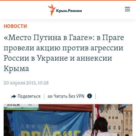
Доступность
ссылки
Вернуться
НОВОСТИ
к
НОВОСТИ
«Место Путина в Гааге»: в Праге
основному
СПЕЦПРОЕКТЫ
содержанию
провели акцию против агрессии
ВОДА
Вернутся
ГРУЗ 200
России в Украине и аннексии
к
ИСТОРИЯ
КАРТА ВОЕННЫХ ОБЪЕКТОВ КРЫМА
Крыма
главной
ЕЩЕ
11 ЛЕТ ОККУПАЦИИ КРЫМА. 11 ИСТОРИЙ СОПРОТИВЛЕНИЯ
навигации
20 апреля 2015, 10:28
Вернутся
РАДІО СВОБОДА
ИНТЕРАКТИВ
к
Поделиться
Читать без VPN
КАК ОБОЙТИ БЛОКИРОВКУ
ИНФОГРАФИКА
поиску
ТЕЛЕПРОЕКТ КРЫМ.РЕАЛИИ
Українською
СОВЕТЫ ПРАВОЗАЩИТНИКОВ
Qırımtatar
ПРОПАВШИЕ БЕЗ ВЕСТИ