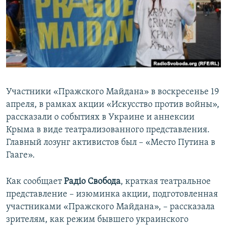
ПРИСОЕДИНЯЙТЕСЬ!
ПОБЕДИТЕЛЕЙ НЕ СУДЯТ?
КРЫМ.НЕПОКОРЕННЫЙ
ELIFBE
УКРАИНСКАЯ ПРОБЛЕМА КРЫМА
Все сайты RFE/RL
Участники «Пражского Майдана» в воскресенье 19
апреля, в рамках акции «Искусство против войны»,
рассказали о событиях в Украине и аннексии
Крыма в виде театрализованного представления.
Главный лозунг активистов был – «Место Путина в
Гааге».
Как сообщает
Радіо Свобода
, краткая театральное
представление – изюминка акции, подготовленная
участниками «Пражского Майдана», – рассказала
зрителям, как режим бывшего украинского