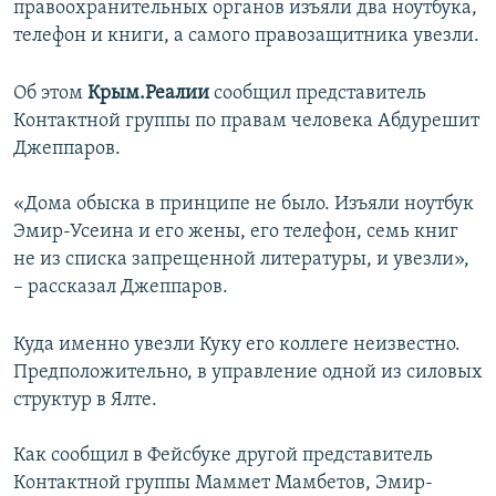
правоохранительных органов изъяли два ноутбука,
ПРИСОЕДИНЯЙТЕСЬ!
ПОБЕДИТЕЛЕЙ НЕ СУДЯТ?
телефон и книги, а самого правозащитника увезли.
КРЫМ.НЕПОКОРЕННЫЙ
Об этом
Крым.Реалии
сообщил представитель
ELIFBE
Контактной группы по правам человека Абдурешит
УКРАИНСКАЯ ПРОБЛЕМА КРЫМА
Джеппаров.
Все сайты RFE/RL
«Дома обыска в принципе не было. Изъяли ноутбук
Эмир-Усеина и его жены, его телефон, семь книг
не из списка запрещенной литературы, и увезли»,
– рассказал Джеппаров.
Куда именно увезли Куку его коллеге неизвестно.
Предположительно, в управление одной из силовых
структур в Ялте.
Как сообщил в Фейсбуке другой представитель
Контактной группы Маммет Мамбетов, Эмир-