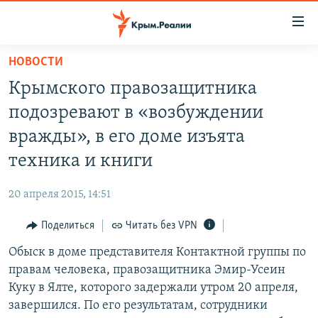
Доступность
ссылки
Вернуться
НОВОСТИ
к
НОВОСТИ
Крымского правозащитника
основному
СПЕЦПРОЕКТЫ
содержанию
подозревают в «возбуждении
ВОДА
Вернутся
ГРУЗ 200
вражды», в его доме изъята
к
ИСТОРИЯ
КАРТА ВОЕННЫХ ОБЪЕКТОВ КРЫМА
техника и книги
главной
ЕЩЕ
11 ЛЕТ ОККУПАЦИИ КРЫМА. 11 ИСТОРИЙ СОПРОТИВЛЕНИЯ
навигации
20 апреля 2015, 14:51
Вернутся
РАДІО СВОБОДА
ИНТЕРАКТИВ
к
Поделиться
Читать без VPN
КАК ОБОЙТИ БЛОКИРОВКУ
ИНФОГРАФИКА
поиску
Обыск в доме представителя Контактной группы по
ТЕЛЕПРОЕКТ КРЫМ.РЕАЛИИ
Українською
правам человека, правозащитника Эмир-Усеин
СОВЕТЫ ПРАВОЗАЩИТНИКОВ
Куку в Ялте, которого задержали утром 20 апреля,
Qırımtatar
завершился. По его результатам, сотрудники
ПРОПАВШИЕ БЕЗ ВЕСТИ