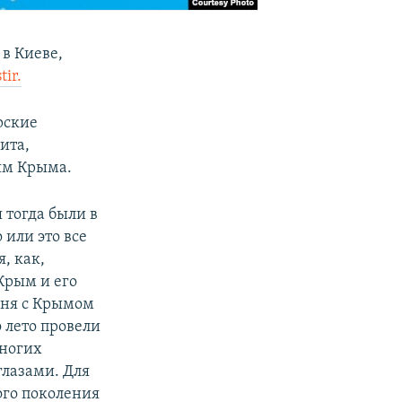
 в Киеве,
tir.
рские
ита,
ям Крыма.
 тогда были в
 или это все
, как,
Крым и его
меня с Крымом
 лето провели
многих
глазами. Для
вого поколения