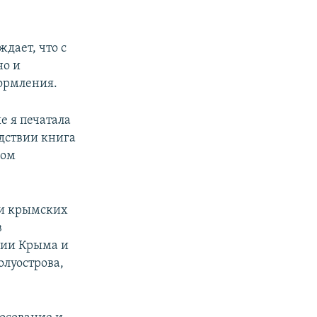
ждает, что с
но и
формления.
е я печатала
дствии книга
ном
 и крымских
в
рии Крыма и
олуострова,