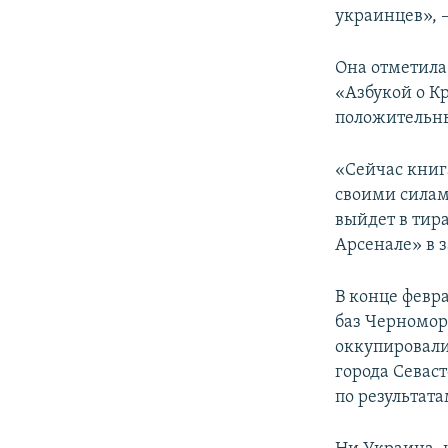
украинцев», –
Она отметила,
«Азбукой о К
положительны
«Сейчас книг
своими силам
выйдет в тир
Арсенале» в з
В конце февр
баз Черномор
оккупировали
города Севас
по результата