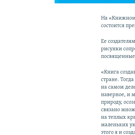
На «Книжном А
состоится пр
Ее создателя
рисунки сопр
посвященные 
«Книга создав
стране. Тогда
на самом деле
наверное, и 
природу, осоз
связано множ
на теплых кр
маленьких ук
этого я и соз