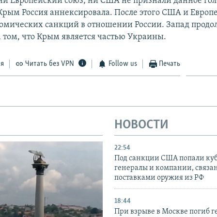
ни Европейский союз, ни США не признали данное гол
 Крым Россия аннексировала. После этого США и Европ
номических санкций в отношении России. Запад продо
а том, что Крым является частью Украины.
ся
Читать без VPN
Follow us
Печать
НОВОСТИ
22:54
Под санкции США попали ку
генералы и компании, связа
поставками оружия из РФ
18:44
При взрыве в Москве погиб г