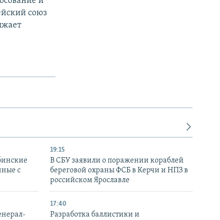
осование и
ейский союз
лжает
19:15
бинские
В СБУ заявили о поражении кораблей
нные с
береговой охраны ФСБ в Керчи и НПЗ в
российском Ярославле
17:40
енерал-
Разработка баллистики и