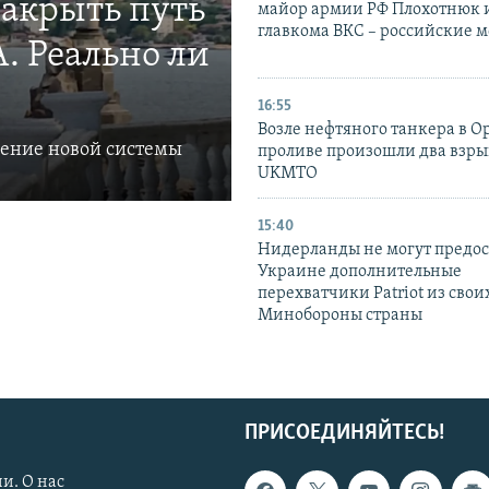
закрыть путь
майор армии РФ Плохотнюк и
главкома ВКС – российские 
. Реально ли
16:55
Возле нефтяного танкера в 
ление новой системы
проливе произошли два взры
UKMTO
15:40
Нидерланды не могут предос
Украине дополнительные
перехватчики Patriot из своих
Минобороны страны
ПРИСОЕДИНЯЙТЕСЬ!
и. О нас