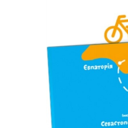
ПОБЕДИТЕЛЕЙ НЕ СУДЯТ?
КРЫМ.НЕПОКОРЕННЫЙ
ELIFBE
УКРАИНСКАЯ ПРОБЛЕМА КРЫМА