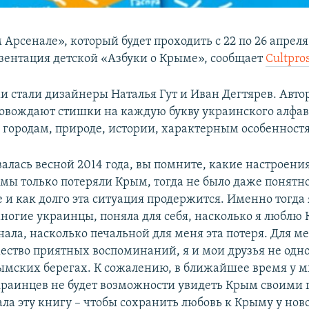
рсенале», который будет проходить с 22 по 26 апреля
езентация детской «Азбуки о Крыме», сообщает
Сultpros
ми стали дизайнеры Наталья Гут и Иван Дегтярев. Авто
овождают стишки на каждую букву украинского алфав
городам, природе, истории, характерным особенност
алась весной 2014 года, вы помните, какие настроения
 мы только потеряли Крым, тогда не было даже понятно
 и как долго эта ситуация продержится. Именно тогда я
многие украинцы, поняла для себя, насколько я люблю 
нала, насколько печальной для меня эта потеря. Для 
ество приятных воспоминаний, я и мои друзья не одно
ымских берегах. К сожалению, в ближайшее время у 
раинцев не будет возможности увидеть Крым своими 
дала эту книгу – чтобы сохранить любовь к Крыму у но