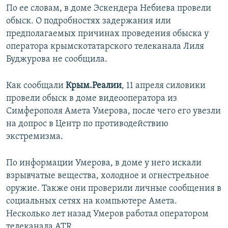
По ее словам, в доме Эскендера Небиева провели
ПРИСОЕДИНЯЙТЕСЬ!
ПОБЕДИТЕЛЕЙ НЕ СУДЯТ?
обыск. О подробностях задержания или
КРЫМ.НЕПОКОРЕННЫЙ
предполагаемых причинах проведения обыска у
оператора крымскотатарского телеканала Лиля
ELIFBE
Буджурова не сообщила.
УКРАИНСКАЯ ПРОБЛЕМА КРЫМА
Все сайты RFE/RL
Как сообщали
Крым.Реалии
, 11 апреля силовики
провели обыск в доме видеооператора из
Симферополя Амета Умерова, после чего его увезли
на допрос в Центр по противодействию
экстремизма.
По информации Умерова, в доме у него искали
взрывчатые вещества, холодное и огнестрельное
оружие. Также они проверили личные сообщения в
социальных сетях на компьютере Амета.
Несколько лет назад Умеров работал оператором
телеканала ATR.