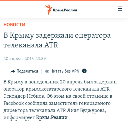
Доступность
ссылки
Вернуться
НОВОСТИ
к
НОВОСТИ
В Крыму задержали оператора
основному
СПЕЦПРОЕКТЫ
содержанию
телеканала ATR
ВОДА
Вернутся
ГРУЗ 200
к
20 апреля 2015, 23:59
ИСТОРИЯ
КАРТА ВОЕННЫХ ОБЪЕКТОВ КРЫМА
главной
ЕЩЕ
Поделиться
Читать без VPN
11 ЛЕТ ОККУПАЦИИ КРЫМА. 11 ИСТОРИЙ СОПРОТИВЛЕНИЯ
навигации
Вернутся
РАДІО СВОБОДА
В Крыму в понедельник 20 апреля был задержан
ИНТЕРАКТИВ
к
оператор крымскотатарского телеканала ATR
КАК ОБОЙТИ БЛОКИРОВКУ
ИНФОГРАФИКА
поиску
Эскендер Небиев. Об этом на своей странице в
ТЕЛЕПРОЕКТ КРЫМ.РЕАЛИИ
Facebook сообщила заместитель генерального
Українською
директора телеканала ATR Лиля Буджурова,
СОВЕТЫ ПРАВОЗАЩИТНИКОВ
Qırımtatar
информирует
Крым.Реалии
.
ПРОПАВШИЕ БЕЗ ВЕСТИ