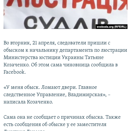
ПРИСОЕДИНЯЙТЕСЬ!
ПОБЕДИТЕЛЕЙ НЕ СУДЯТ?
КРЫМ.НЕПОКОРЕННЫЙ
ELIFBE
УКРАИНСКАЯ ПРОБЛЕМА КРЫМА
Во вторник, 21 апреля, следователи пришли с
Все сайты RFE/RL
обыском к начальнику департамента по люстрации
Министерства юстиции Украины Татьяне
Козаченко. Об этом сама чиновница сообщила в
Facebook.
«У меня обыск. Ломают двери. Главное
следственное Управление, Владимирская», –
написала Козаченко.
Сама она не сообщает о причинах обыска. Также
есть сообщения об обыске у ее заместителя