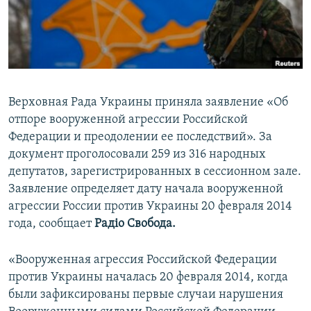
ПРИСОЕДИНЯЙТЕСЬ!
ПОБЕДИТЕЛЕЙ НЕ СУДЯТ?
КРЫМ.НЕПОКОРЕННЫЙ
ELIFBE
УКРАИНСКАЯ ПРОБЛЕМА КРЫМА
Верховная Рада Украины приняла заявление «Об
Все сайты RFE/RL
отпоре вооруженной агрессии Российской
Федерации и преодолении ее последствий». За
документ проголосовали 259 из 316 народных
депутатов, зарегистрированных в сессионном зале.
Заявление определяет дату начала вооруженной
агрессии России против Украины 20 февраля 2014
года, сообщает
Радіо Свобода.
«Вооруженная агрессия Российской Федерации
против Украины началась 20 февраля 2014, когда
были зафиксированы первые случаи нарушения