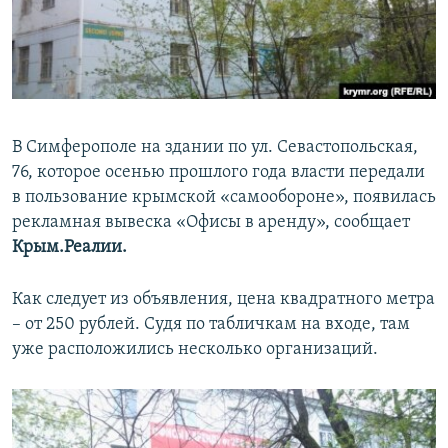
ПРИСОЕДИНЯЙТЕСЬ!
ПОБЕДИТЕЛЕЙ НЕ СУДЯТ?
КРЫМ.НЕПОКОРЕННЫЙ
ELIFBE
УКРАИНСКАЯ ПРОБЛЕМА КРЫМА
В Симферополе на здании по ул. Севастопольская,
Все сайты RFE/RL
76, которое осенью прошлого года власти передали
в пользование крымской «самообороне», появилась
рекламная вывеска «Офисы в аренду», сообщает
Крым.Реалии.
Как следует из объявления, цена квадратного метра
– от 250 рублей. Судя по табличкам на входе, там
уже расположились несколько организаций.