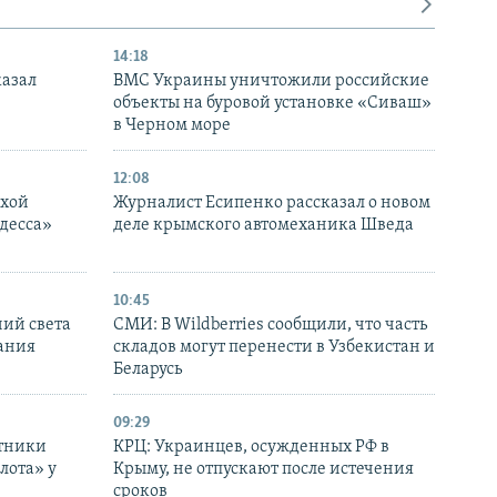
14:18
казал
ВМС Украины уничтожили российские
объекты на буровой установке «Сиваш»
в Черном море
12:08
ухой
Журналист Есипенко рассказал о новом
десса»
деле крымского автомеханика Шведа
10:45
ний света
СМИ: В Wildberries сообщили, что часть
ания
складов могут перенести в Узбекистан и
Беларусь
09:29
отники
КРЦ: Украинцев, осужденных РФ в
лота» у
Крыму, не отпускают после истечения
сроков