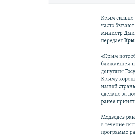
Крым сильно 
часто бывают
министр Дмит
передает
Кры
«Крым потреб
ближайшей пе
депутаты Госу
Крыму хороши
нашей страны.
сделано за по
ранее принят
Медведев ран
в течение пя
программе ра