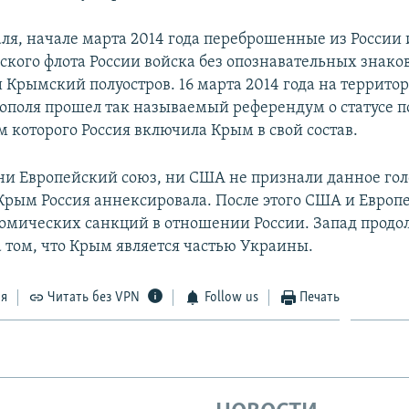
аля, начале марта 2014 года переброшенные из России
ского флота России войска без опознавательных знако
 Крымский полуостров. 16 марта 2014 года на террито
тополя прошел так называемый референдум о статусе п
м которого Россия включила Крым в свой состав.
ни Европейский союз, ни США не признали данное гол
 Крым Россия аннексировала. После этого США и Европ
номических санкций в отношении России. Запад продо
а том, что Крым является частью Украины.
ся
Читать без VPN
Follow us
Печать