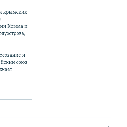
 и крымских
в
рии Крыма и
олуострова,
осование и
ейский союз
лжает