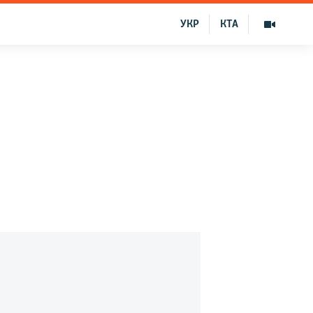
УКР
КТА