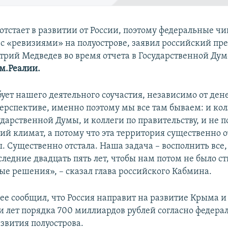
отстает в развитии от России, поэтому федеральные ч
 с «ревизиями» на полуострове, заявил российский пр
рий Медведев во время отчета в Государственной Думе
м.Реалии.
ует нашего деятельного соучастия, независимо от дене
рспективе, именно поэтому мы все там бываем: и кол
дарственной Думы, и коллеги по правительству, и не п
й климат, а потому что эта территория существенно о
 Существенно отстала. Наша задача – восполнить все,
следние двадцать пять лет, чтобы нам потом не было с
ые решения», – сказал глава российского Кабмина.
ее сообщил, что Россия направит на развитие Крыма и
ти лет порядка 700 миллиардов рублей согласно федера
звития полуострова.