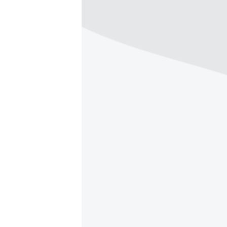
ПОБЕДИТЕЛЕЙ НЕ СУДЯТ?
КРЫМ.НЕПОКОРЕННЫЙ
ELIFBE
УКРАИНСКАЯ ПРОБЛЕМА КРЫМА