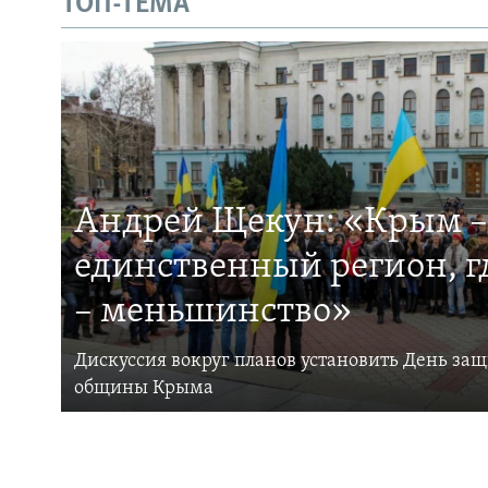
ТОП-ТЕМА
Андрей Щекун: «Крым –
единственный регион, 
– меньшинство»
Дискуссия вокруг планов установить День за
общины Крыма