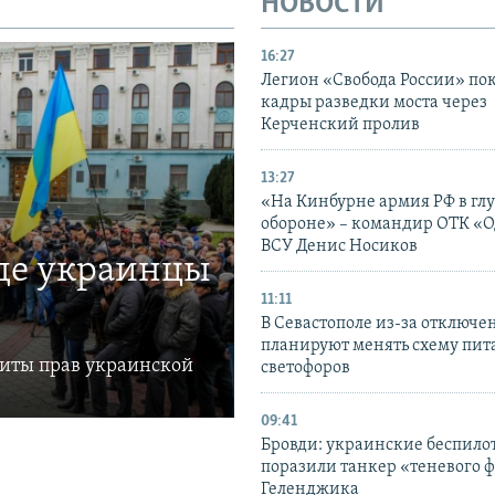
НОВОСТИ
16:27
Легион «Свобода России» по
кадры разведки моста через
Керченский пролив
13:27
«На Кинбурне армия РФ в гл
обороне» – командир ОТК «О
ВСУ Денис Носиков
где украинцы
11:11
В Севастополе из-за отключе
планируют менять схему пит
щиты прав украинской
светофоров
09:41
Бровди: украинские беспил
поразили танкер «теневого ф
Геленджика