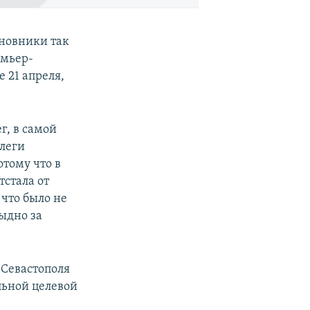
иновники так
емьер-
 21 апреля,
г, в самой
леги
отому что в
тстала от
 что было не
тыдно за
 Севастополя
льной целевой