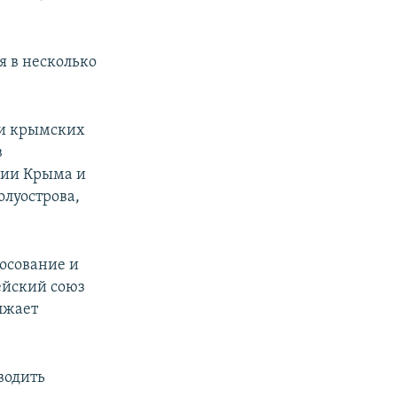
 в несколько
 и крымских
в
рии Крыма и
олуострова,
осование и
ейский союз
лжает
водить