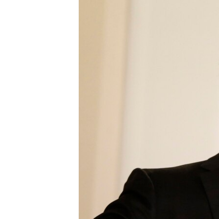
ПОБЕДИТЕЛЕЙ НЕ СУДЯТ?
КРЫМ.НЕПОКОРЕННЫЙ
ELIFBE
УКРАИНСКАЯ ПРОБЛЕМА КРЫМА