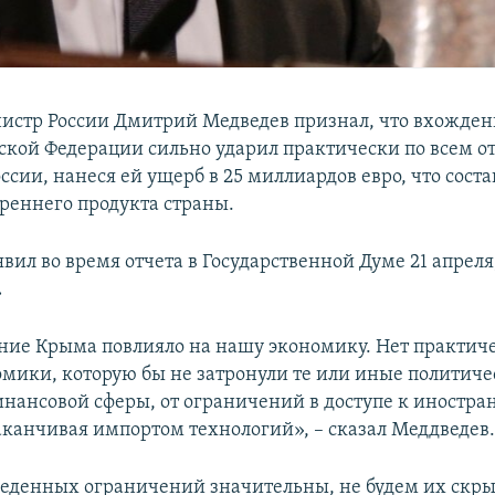
стр России Дмитрий Медведев признал, что вхожден
йской Федерации сильно ударил практически по всем о
сии, нанеся ей ущерб в 25 миллиардов евро, что соста
треннего продукта страны.
явил во время отчета в Государственной Думе 21 апреля
.
ие Крыма повлияло на нашу экономику. Нет практич
омики, которую бы не затронули те или иные политич
инансовой сферы, от ограничений в доступе к иностр
аканчивая импортом технологий», – сказал Меддведев
веденных ограничений значительны, не будем их скры