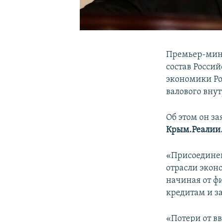
Премьер-мини
состав Росси
экономики Рос
валового вну
Об этом он за
Крым.Реалии
«Присоединен
отрасли экон
начиная от ф
кредитам и з
«Потери от в