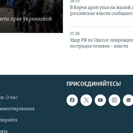
18:53
В Керчи дрон упал на жилой 
российские власти сообщают
щиты прав украинской
17:28
Удар РФ по Одессе: поврежде
пострадал человек – власти
ПРИСОЕДИНЯЙТЕСЬ!
и. О нас
омментирования
опирайта
вязь