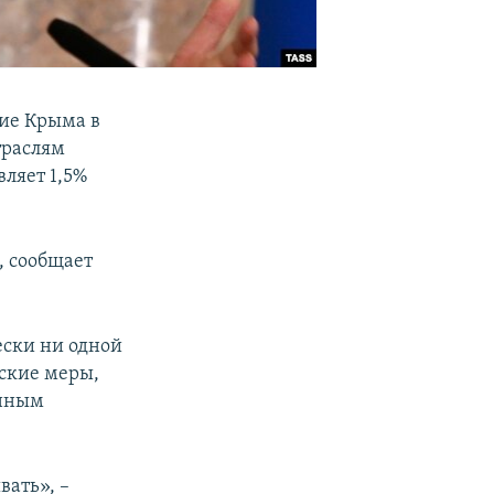
ие Крыма в
траслям
вляет 1,5%
, сообщает
ески ни одной
еские меры,
анным
.
вать», –