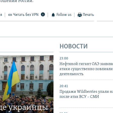
ношении России.
ся
Читать без VPN
Follow us
Печать
НОВОСТИ
23:00
Нефтяной гигант ОАЭ заявляе
атаки существенно повлияли 
деятельность
20:41
Продажи Wildberries упали н
после атак ВСУ – СМИ
где украинцы