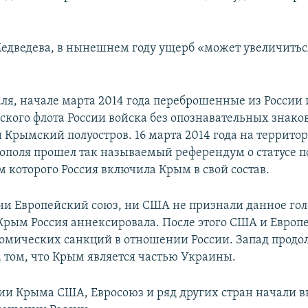
дведева, в нынешнем году ущерб «может увеличиться
аля, начале марта 2014 года переброшенные из России
ского флота России войска без опознавательных знако
 Крымский полуостров. 16 марта 2014 года на террито
тополя прошел так называемый референдум о статусе п
м которого Россия включила Крым в свой состав.
ни Европейский союз, ни США не признали данное гол
 Крым Россия аннексировала. После этого США и Европ
номических санкций в отношении России. Запад продо
а том, что Крым является частью Украины.
ии Крыма США, Евросоюз и ряд других стран начали в