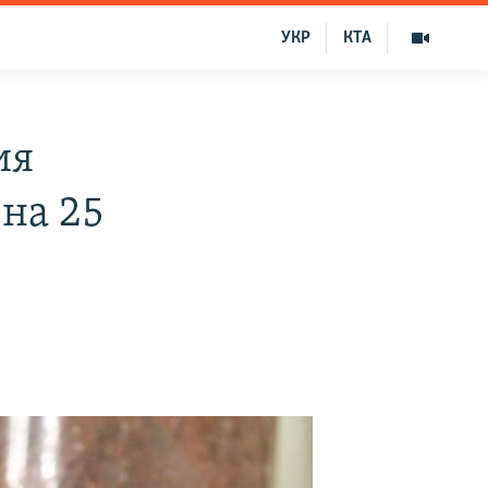
УКР
КТА
ия
на 25