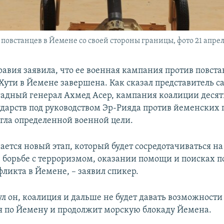
повстанцев в Йемене со своей стороны границы, фото 21 апрел
равия заявила, что ее военная кампания против повста
Хути в Йемене завершена. Как сказал представитель с
адный генерал Ахмед Асер, кампания коалиции десят
ударств под руководством Эр-Рияда против йеменских 
гла определенной военной цели.
ается новый этап, который будет сосредотачиваться на
, борьбе с терроризмом, оказании помощи и поисках 
ликта в Йемене, – заявил спикер.
ул он, коалиция и дальше не будет давать возможност
я по Йемену и продолжит морскую блокаду Йемена.