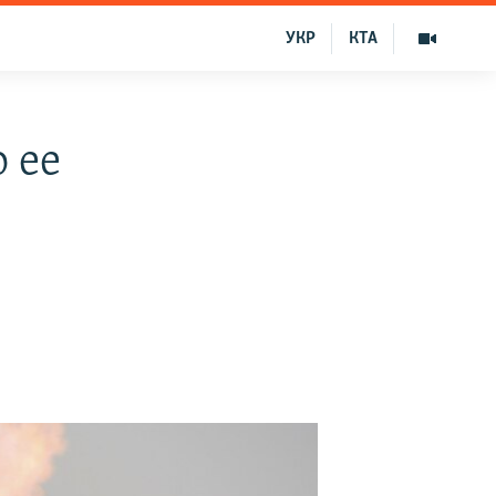
УКР
КТА
 ее