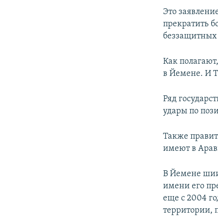
Это заявлени
прекратить б
беззащитных
Как полагают
в Йемене. И 
Ряд государст
удары по поз
Также правит
имеют в Арав
В Йемене шии
имени его пр
еще с 2004 г
территории, 