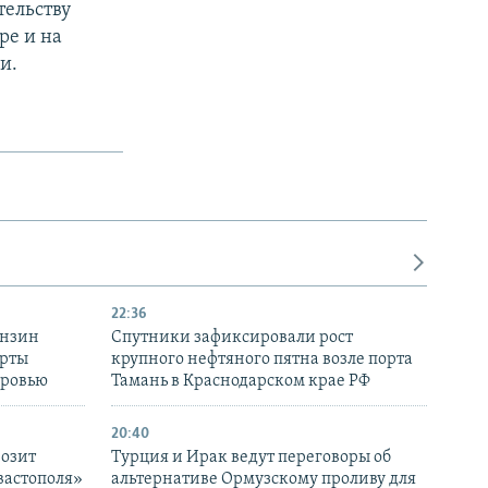
тельству
ре и на
и.
22:36
ензин
Спутники зафиксировали рост
ерты
крупного нефтяного пятна возле порта
оровью
Тамань в Краснодарском крае РФ
20:40
розит
Турция и Ирак ведут переговоры об
вастополя»
альтернативе Ормузскому проливу для