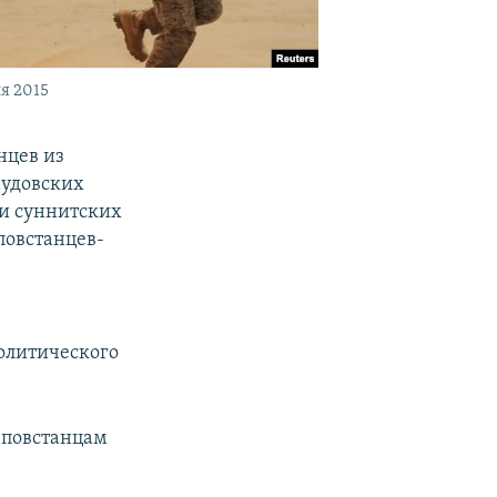
я 2015
нцев из
аудовских
и суннитских
повстанцев-
политического
и повстанцам