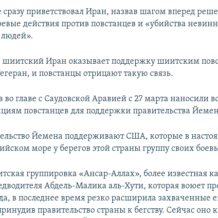
е сразу приветствовал Иран, назвав шагом вперед реш
оевые действия против повстанцев и «убийства невин
 людей».
, шиитский Иран оказывает поддержку шиитским пов
Тегеран, и повстанцы отрицают такую связь.
в во главе с Саудовской Аравией с 27 марта наносили 
ициям повстанцев для поддержки правительства Йемен
ельство Йемена поддерживают США, которые в насто
ийском море у берегов этой страны группу своих боев
тская группировка «Ансар-Аллах», более известная ка
едводителя Абдель-Малика аль-Хути, которая воюет пр
ода, в последнее время резко расширила захваченные 
принудив правительство страны к бегству. Сейчас оно 