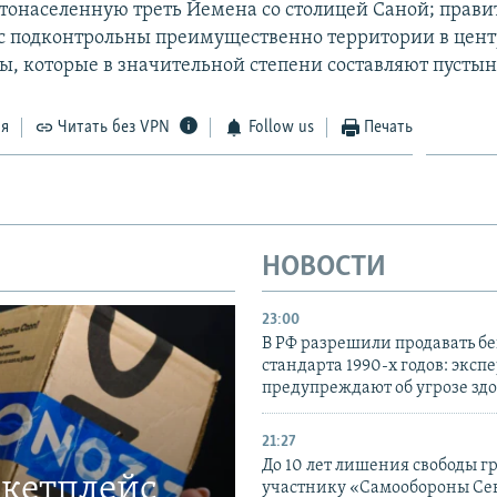
стонаселенную треть Йемена со столицей Саной; прави
с подконтрольны преимущественно территории в цент
ны, которые в значительной степени составляют пустын
ся
Читать без VPN
Follow us
Печать
НОВОСТИ
23:00
В РФ разрешили продавать б
стандарта 1990-х годов: эксп
предупреждают об угрозе зд
21:27
До 10 лет лишения свободы г
ркетплейс
участнику «Самообороны Се