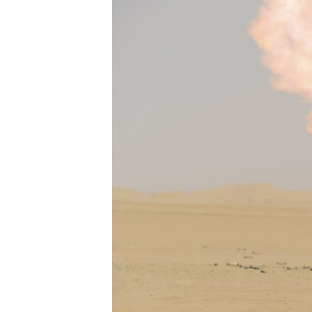
ПОБЕДИТЕЛЕЙ НЕ СУДЯТ?
КРЫМ.НЕПОКОРЕННЫЙ
ELIFBE
УКРАИНСКАЯ ПРОБЛЕМА КРЫМА