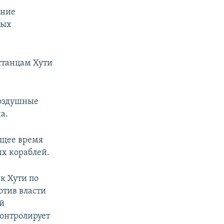
ение
ных
станцам Хути
воздушные
а.
ящее время
ых кораблей.
к Хути по
отив власти
ей
контролирует