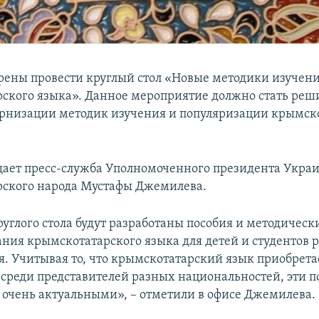
рены провести круглый стол «Новые методики изучен
ского языка». Данное мероприятие должно стать ре
рнизации методик изучения и популяризации крымск
щает пресс-служба Уполномоченного президента Укра
ского народа Мустафы Джемилева.
руглого стола будут разработаны пособия и методичес
ания крымскотатарского языка для детей и студентов 
я. Учитывая то, что крымскотатарский язык приобрет
 среди представителей разных национальностей, эти п
 очень актуальными», – отметили в офисе Джемилева.