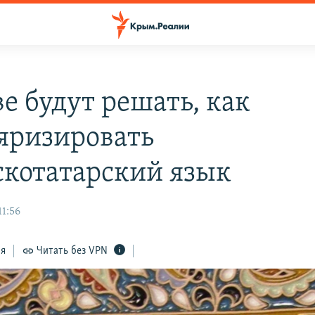
е будут решать, как
яризировать
котатарский язык
11:56
ся
Читать без VPN