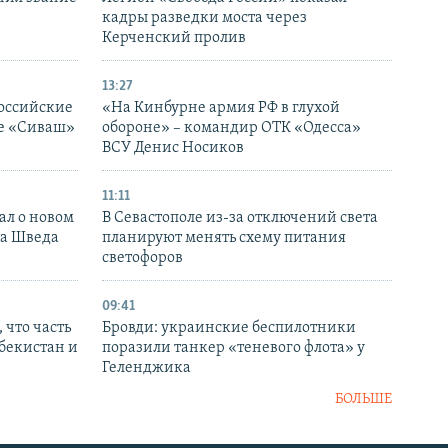
кадры разведки моста через
Керченский пролив
13:27
оссийские
«На Кинбурне армия РФ в глухой
ке «Сиваш»
обороне» – командир ОТК «Одесса»
ВСУ Денис Носиков
11:11
ал о новом
В Севастополе из-за отключений света
ка Шведа
планируют менять схему питания
светофоров
09:41
 что часть
Бровди: украинские беспилотники
збекистан и
поразили танкер «теневого флота» у
Геленджика
БОЛЬШЕ