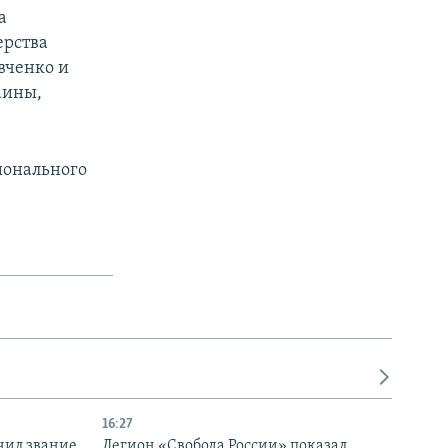
а
ерства
вченко и
аины,
ионального
16:27
чил звание
Легион «Свобода России» показал