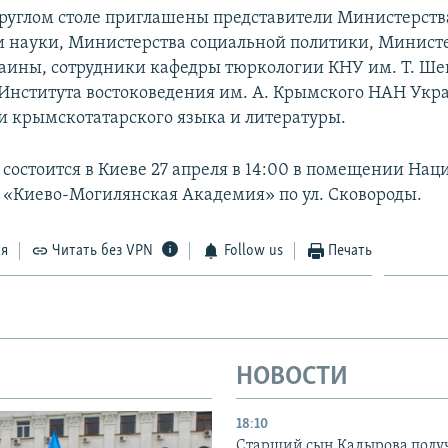
круглом столе приглашены представители Министерств
и науки, Министерства социальной политики, Минист
аины, сотрудники кафедры тюркологии КНУ им. Т. Ше
Института востоковедения им. А. Крымского НАН Укр
и крымскотатарского языка и литературы.
состоится в Киеве 27 апреля в 14:00 в помещении Нац
 «Киево-Могилянская Академия» по ул. Сковороды.
ся
Читать без VPN
Follow us
Печать
НОВОСТИ
18:10
Старший сын Кадырова полу