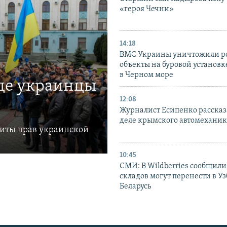
«героя Чечни»
14:18
ВМС Украины уничтожили р
объекты на буровой установ
в Черном море
где украинцы
12:08
Журналист Есипенко рассказ
деле крымского автомехани
щиты прав украинской
10:45
СМИ: В Wildberries сообщили,
складов могут перенести в У
Беларусь