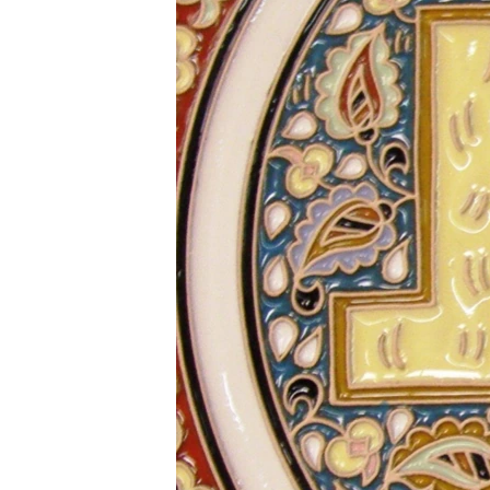
ПОБЕДИТЕЛЕЙ НЕ СУДЯТ?
КРЫМ.НЕПОКОРЕННЫЙ
ELIFBE
УКРАИНСКАЯ ПРОБЛЕМА КРЫМА