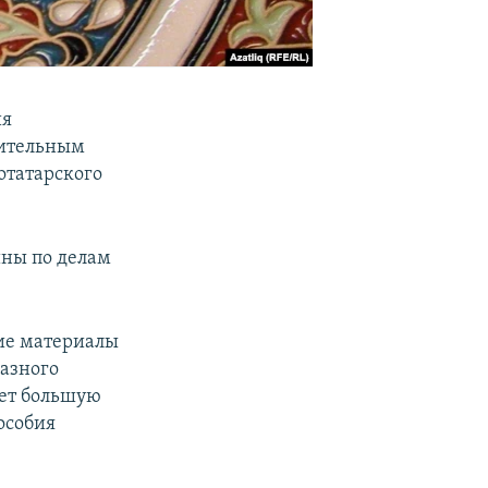
ия
шительным
отатарского
ины по делам
кие материалы
разного
ает большую
особия