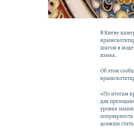
В Киеве наме
крымскотатар
шагом в моде
языка.
Об этом сооб
крымскотатар
«По итогам к
для преподав
уровня знани
популярность
должны стать