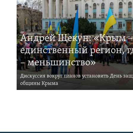
Андрей Щекун: «Крым –
единственный регион, 
– меньшинство»
Дискуссия вокруг планов установить День за
общины Крыма