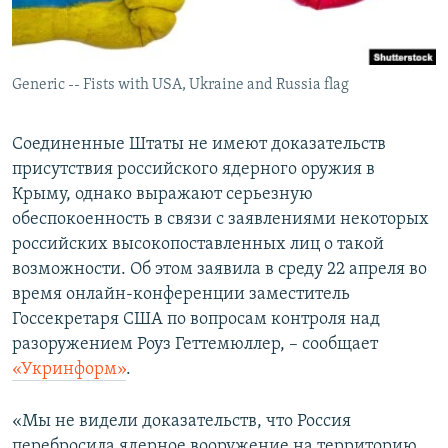
ПРИСОЕДИНЯЙТЕСЬ!
ПОБЕДИТЕЛЕЙ НЕ СУДЯТ?
КРЫМ.НЕПОКОРЕННЫЙ
Generic -- Fists with USA, Ukraine and Russia flag
ELIFBE
УКРАИНСКАЯ ПРОБЛЕМА КРЫМА
Соединенные Штаты не имеют доказательств
Все сайты RFE/RL
присутствия российского ядерного оружия в
Крыму, однако выражают серьезную
обеспокоенность в связи с заявлениями некоторых
российских высокопоставленных лиц о такой
возможности. Об этом заявила в среду 22 апреля во
время онлайн-конференции заместитель
Госсекретаря США по вопросам контроля над
разоружением Роуз Геттемюллер, – сообщает
«Укринформ»
.
«Мы не видели доказательств, что Россия
перебросила ядерное вооружение на территорию