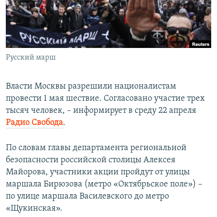
ПРИСОЕДИНЯЙТЕСЬ!
ПОБЕДИТЕЛЕЙ НЕ СУДЯТ?
КРЫМ.НЕПОКОРЕННЫЙ
ELIFBE
Русский марш
УКРАИНСКАЯ ПРОБЛЕМА КРЫМА
Все сайты RFE/RL
Власти Москвы разрешили националистам
провести 1 мая шествие. Согласовано участие трех
тысяч человек, – информирует в среду 22 апреля
Радио Свобода
.
По словам главы департамента региональной
безопасности российской столицы Алексея
Майорова, участники акции пройдут от улицы
маршала Бирюзова (метро «Октябрьское поле») –
по улице маршала Василевского до метро
«Щукинская».